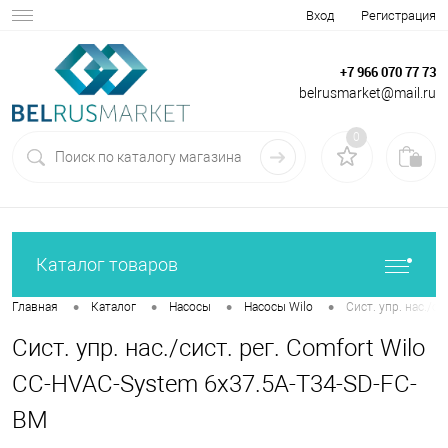
Вход
Регистрация
+7 966 070 77 73
belrusmarket@mail.ru
0
Каталог товаров
•
•
•
•
Главная
Каталог
Насосы
Насосы Wilo
Сист. упр. нас./с
Сист. упр. нас./сист. рег. Comfort Wilo
CC-HVAC-System 6x37.5A-T34-SD-FC-
BM