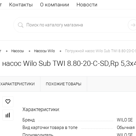
т
Контакты
О компании
Новости
•
•
•
г
Насосы
Насосы Wilo
Погружной насос Wilo Sub TWI 8.80-20-C-
насос Wilo Sub TWI 8.80-20-C-SD,Rp 5,3
ХАРАКТЕРИСТИКИ
ПОХОЖИЕ ТОВАРЫ
Характеристики:
Бренд
WILO SE
Вид карточки товара в топе
Обычная
Производитель
WILO SE