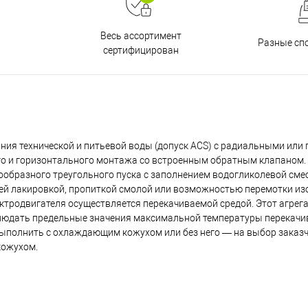
Весь ассортимент
Разные сп
сертифицирован
ния технической и питьевой воды (допуск ACS) с радиальными или
го и горизонтального монтажа со встроенным обратным клапаном. 
ообразного треугольного пуска с заполнением водогликолевой сме
ей лакировкой, пропиткой смолой или возможностью перемотки из
родвигателя осуществляется перекачиваемой средой. Этот агрега
людать предельные значения максимальной температуры перекачи
полнить с охлаждающим кожухом или без него — на выбор заказч
кожухом.