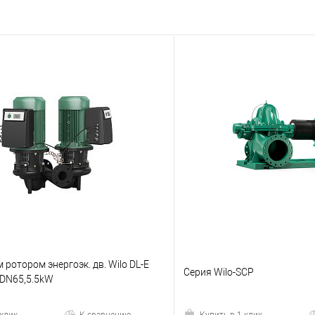
 ротором энергоэк. дв. Wilo DL-E
Серия Wilo-SCP
,DN65,5.5kW
 клик
К сравнению
Купить в 1 клик