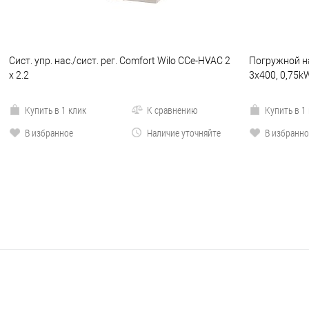
Сист. упр. нас./сист. рег. Comfort Wilo CCe-HVAC 2
Погружной на
x 2.2
3x400, 0,75k
Купить в 1 клик
К сравнению
Купить в 1
В избранное
Наличие уточняйте
В избранно