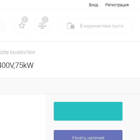
Вход
Регистрация
0
0
В корзине
пока
пусто
SD,Rp 5,3x400V,75kW
x400V,75kW
Узнать наличие