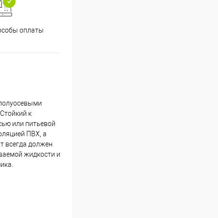
особы оплаты
 полуосевыми
Стойкий к
сью или питьевой
оляцией ПВХ, а
т всегда должен
ваемой жидкости и
ика.