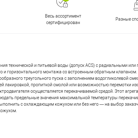
Весь ассортимент
Разные сп
сертифицирован
ния технической и питьевой воды (допуск ACS) с радиальными или
го и горизонтального монтажа со встроенным обратным клапаном. 
ообразного треугольного пуска с заполнением водогликолевой сме
ей лакировкой, пропиткой смолой или возможностью перемотки из
родвигателя осуществляется перекачиваемой средой. Этот агрега
людать предельные значения максимальной температуры перекачи
полнить с охлаждающим кожухом или без него — на выбор заказч
кожухом.