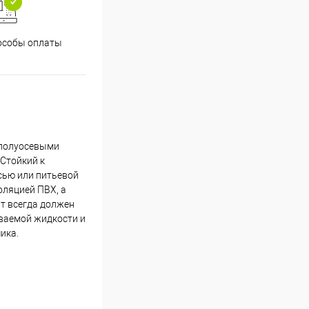
особы оплаты
 полуосевыми
Стойкий к
сью или питьевой
оляцией ПВХ, а
т всегда должен
ваемой жидкости и
ика.