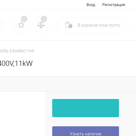
Вход
Регистрация
0
0
В корзине
пока
пусто
SD,Rp 3,3x400V,11kW
x400V,11kW
Узнать наличие