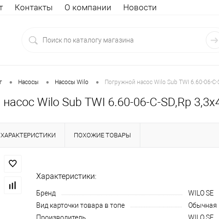
т
Контакты
О компании
Новости
•
•
•
г
Насосы
Насосы Wilo
Погружной насос Wilo Sub TWI 6.60-06-C-
насос Wilo Sub TWI 6.60-06-C-SD,Rp 3,3
ХАРАКТЕРИСТИКИ
ПОХОЖИЕ ТОВАРЫ
Характеристики:
Бренд
WILO SE
Вид карточки товара в топе
Обычная
Производитель
WILO SE