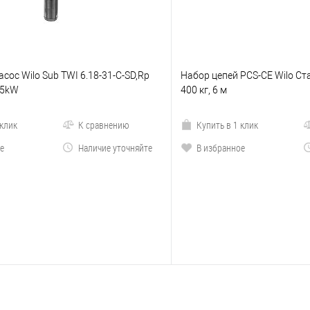
сос Wilo Sub TWI 6.18-31-C-SD,Rp
Набор цепей PCS-CE Wilo Ст
.5kW
400 кг, 6 м
 клик
К сравнению
Купить в 1 клик
е
Наличие уточняйте
В избранное