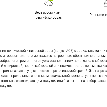
Весь ассортимент
Разные сп
сертифицирован
ния технической и питьевой воды (допуск ACS) с радиальными или
го и горизонтального монтажа со встроенным обратным клапаном. 
ообразного треугольного пуска с заполнением водогликолевой сме
ей лакировкой, пропиткой смолой или возможностью перемотки из
родвигателя осуществляется перекачиваемой средой. Этот агрега
людать предельные значения максимальной температуры перекачи
полнить с охлаждающим кожухом или без него — на выбор заказч
кожухом.