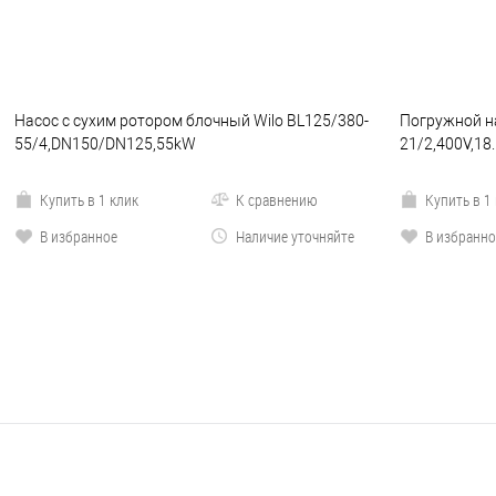
Насос с сухим ротором блочный Wilo BL125/380-
Погружной на
55/4,DN150/DN125,55kW
21/2,400V,18
Купить в 1 клик
К сравнению
Купить в 1
В избранное
Наличие уточняйте
В избранно