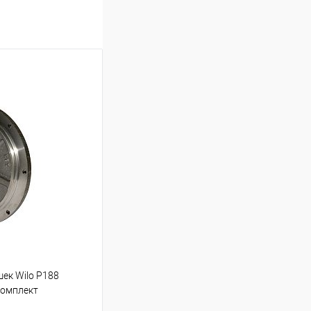
ек Wilo P188
комплект