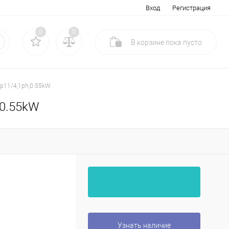
Вход
Регистрация
0
0
В корзине
пока
пусто
Rp11/4,1ph,0.55kW
,0.55kW
Узнать наличие