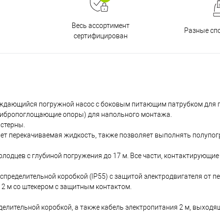
Весь ассортимент
Разные сп
сертифицирован
ждающийся погружной насос с боковым питающим патрубком для 
 вибропоглощающие опоры) для напольного монтажа.
истерны.
ет перекачиваемая жидкость, также позволяет выполнять полупо
олодцев с глубиной погружения до 17 м. Все части, контактирующи
спределительной коробкой (IP55) с защитой электродвигателя от пе
 2 м со штекером с защитным контактом.
делительной коробкой, а также кабель электропитания 2 м, выходя