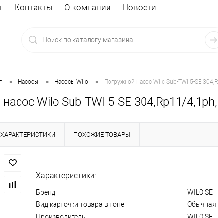
т
Контакты
О компании
Новости
•
•
•
г
Насосы
Насосы Wilo
Погружной насос Wilo Sub-TWI 5-SE 304,
насос Wilo Sub-TWI 5-SE 304,Rp11/4,1ph
ХАРАКТЕРИСТИКИ
ПОХОЖИЕ ТОВАРЫ
Характеристики:
Бренд
WILO SE
Вид карточки товара в топе
Обычная
Производитель
WILO SE