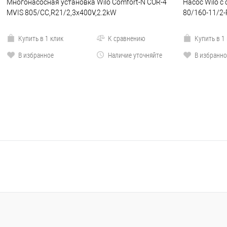
Многонасосная установка Wilo Comfort-N COR-4
Насос Wilo с 
MVIS 805/CC,R21/2,3x400V,2.2kW
80/160-11/2
Купить в 1 клик
К сравнению
Купить в 1
В избранное
Наличие уточняйте
В избранно