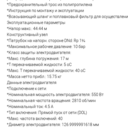
*Предохранительный трос из полипропилена
*Инструкция по монтажу и эксплуатации
*Всасывающий шланг и поплавковый фильтр для осуществлени
Эксплуатационные параметры
*Напор макс.: 44.44 м
Конструктивный узел
*Патрубок на напорн. стороне DNd: Rp 1¼
*Максимальное рабочее давление: 10 бар
*Класс защиты электродвигателя:
*Макс. глубина погружения: 17 м
*Т перекачиваемой жидкости: 5 oC
*Макс. T перекачиваемой жидкости: 40 oC
*Масса нетто прибл.: 15.75 кг
Данные электродвигателя
*Подключение к сети:
*Номинальная мощность электродвигателя: 550 Вт
*Номинальная частота вращения: 2810 об/мин
*Номинальный ток: 4.5 А
*Тип включения: Прямой пуск от сети (DOL)
*Макс. частота включений: 40
*Диаметр электродвигателя: 126.9999991618 мм