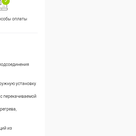
особы оплаты
подсоединения
гружную установку
е с перекачиваемой
регрева,
щий из