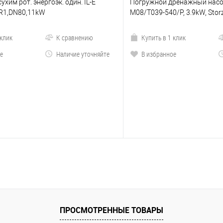
сухим рот. энергоэк. один. IL-E
Погружной дренажный насос
-R1,DN80,11kW
M08/T039-540/P, 3.9kW, Stor
 клик
К сравнению
Купить в 1 клик
е
Наличие уточняйте
В избранное
ПРОСМОТРЕННЫЕ ТОВАРЫ