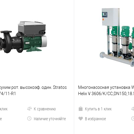
сухим рот. высокоэф. один. Stratos
Многонасосная установка Wi
74/11-R1
Helix V 3606/K/CC,DN150,18
 клик
К сравнению
Купить в 1 клик
е
Наличие уточняйте
В избранное