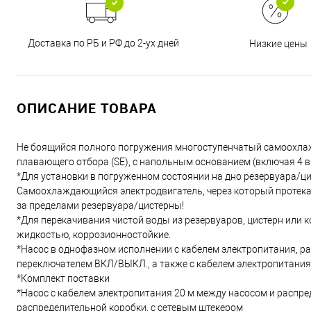
Доставка по РБ и РФ до 2-ух дней
Низкие цены
ОПИСАНИЕ ТОВАРА
Не боящийся полного погружения многоступенчатый самоохла
плавающего отбора (SE), с напольным основанием (включая 4
*Для установки в погруженном состоянии на дно резервуара/ц
Самоохлаждающийся электродвигатель, через который протека
за пределами резервуара/цистерны!
*Для перекачивания чистой воды из резервуаров, цистерн или к
жидкостью, коррозионностойкие.
*Насос в однофазном исполнении с кабелем электропитания, ра
переключателем ВКЛ/ВЫКЛ., а также с кабелем электропитания
*Комплект поставки
*Насос с кабелем электропитания 20 м между насосом и распре
распределительной коробки, с сетевым штекером