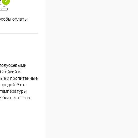
особы оплаты
 полуосевыми
Стойкий к
ные и пропитанные
средой. Этот
 температуры
 без него — на