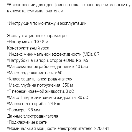
*В исполнении для однофазного тока - с распределительным пу
включателем/выключателем
*Инструкция по монтажу и эксплуатации
Эксплуатационные параметры
*Напор макс.: 197.8 м
Конструктивный узел
*Индекс минимальной эффективности (MEI): 0.7
*Патрубок на напорн. стороне DNd: Rp 1¼
*Максимальное рабочее давление: 40 бар
*Макс. содержание песка: 50
*Класс защиты электродвигателя:
*Макс. глубина погружения: 350 м
*Т перекачиваемой жидкости: 3 oC
*Макс. T перекачиваемой жидкости: 30 oC
*Масса нетто прибл.: 24.5 кг
*Размеры: 98 мм
Данные электродвигателя
*Подключение к сети:
*Номинальная мощность электродвигателя: 2200 Вт