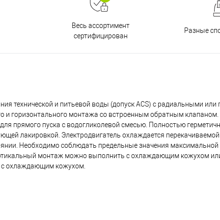
Весь ассортимент
Разные сп
сертифицирован
ния технической и питьевой воды (допуск ACS) с радиальными или
го и горизонтального монтажа со встроенным обратным клапаном. 
 для прямого пуска с водогликолевой смесью. Полностью герметич
щей лакировкой. Электродвигатель охлаждается перекачиваемой 
тоянии. Необходимо соблюдать предельные значения максимальной
ертикальный монтаж можно выполнить с охлаждающим кожухом или
я с охлаждающим кожухом.