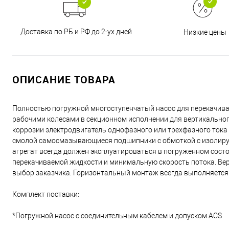
Доставка по РБ и РФ до 2-ух дней
Низкие цены
ОПИСАНИЕ ТОВАРА
Полностью погружной многоступенчатый насос для перекачива
рабочими колесами в секционном исполнении для вертикально
коррозии электродвигатель однофазного или трехфазного тока
смолой самосмазывающиеся подшипники с обмоткой с изолирую
агрегат всегда должен эксплуатироваться в погруженном сос
перекачиваемой жидкости и минимальную скорость потока. В
выбор заказчика. Горизонтальный монтаж всегда выполняетс
Комплект поставки:
*Погружной насос с соединительным кабелем и допуском ACS