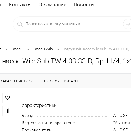
т
Контакты
О компании
Новости
•
•
•
г
Насосы
Насосы Wilo
Погружной насос Wilo Sub TWI4.03-33-D, R
насос Wilo Sub TWI4.03-33-D, Rp 11/4, 1x
ХАРАКТЕРИСТИКИ
ПОХОЖИЕ ТОВАРЫ
Характеристики:
Бренд
WILO SE
Вид карточки товара в топе
Обычная
Производитель
WILO SE