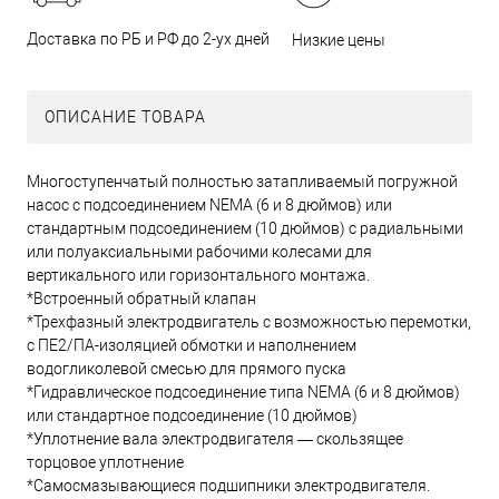
Доставка по РБ и РФ до 2-ух дней
Низкие цены
ОПИСАНИЕ ТОВАРА
Многоступенчатый полностью затапливаемый погружной
насос с подсоединением NEMA (6 и 8 дюймов) или
стандартным подсоединением (10 дюймов) с радиальными
или полуаксиальными рабочими колесами для
вертикального или горизонтального монтажа.
*Встроенный обратный клапан
*Трехфазный электродвигатель с возможностью перемотки,
с ПЕ2/ПА-изоляцией обмотки и наполнением
водогликолевой смесью для прямого пуска
*Гидравлическое подсоединение типа NEMA (6 и 8 дюймов)
или стандартное подсоединение (10 дюймов)
*Уплотнение вала электродвигателя — скользящее
торцовое уплотнение
*Самосмазывающиеся подшипники электродвигателя.