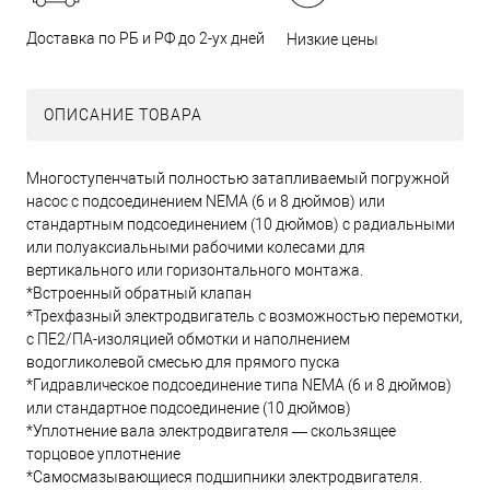
Доставка по РБ и РФ до 2-ух дней
Низкие цены
ОПИСАНИЕ ТОВАРА
Многоступенчатый полностью затапливаемый погружной
насос с подсоединением NEMA (6 и 8 дюймов) или
стандартным подсоединением (10 дюймов) с радиальными
или полуаксиальными рабочими колесами для
вертикального или горизонтального монтажа.
*Встроенный обратный клапан
*Трехфазный электродвигатель с возможностью перемотки,
с ПЕ2/ПА-изоляцией обмотки и наполнением
водогликолевой смесью для прямого пуска
*Гидравлическое подсоединение типа NEMA (6 и 8 дюймов)
или стандартное подсоединение (10 дюймов)
*Уплотнение вала электродвигателя — скользящее
торцовое уплотнение
*Самосмазывающиеся подшипники электродвигателя.