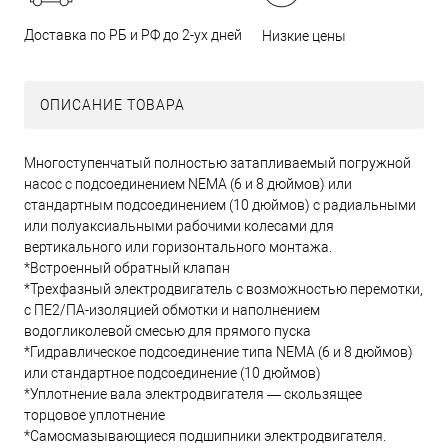
Доставка по РБ и РФ до 2-ух дней
Низкие цены
ОПИСАНИЕ ТОВАРА
Многоступенчатый полностью затапливаемый погружной
насос с подсоединением NEMA (6 и 8 дюймов) или
стандартным подсоединением (10 дюймов) с радиальными
или полуаксиальными рабочими колесами для
вертикального или горизонтального монтажа.
*Встроенный обратный клапан
*Трехфазный электродвигатель с возможностью перемотки,
с ПЕ2/ПА-изоляцией обмотки и наполнением
водогликолевой смесью для прямого пуска
*Гидравлическое подсоединение типа NEMA (6 и 8 дюймов)
или стандартное подсоединение (10 дюймов)
*Уплотнение вала электродвигателя — скользящее
торцовое уплотнение
*Самосмазывающиеся подшипники электродвигателя.