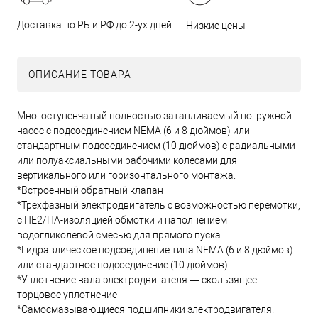
Доставка по РБ и РФ до 2-ух дней
Низкие цены
ОПИСАНИЕ ТОВАРА
Многоступенчатый полностью затапливаемый погружной
насос с подсоединением NEMA (6 и 8 дюймов) или
стандартным подсоединением (10 дюймов) с радиальными
или полуаксиальными рабочими колесами для
вертикального или горизонтального монтажа.
*Встроенный обратный клапан
*Трехфазный электродвигатель с возможностью перемотки,
с ПЕ2/ПА-изоляцией обмотки и наполнением
водогликолевой смесью для прямого пуска
*Гидравлическое подсоединение типа NEMA (6 и 8 дюймов)
или стандартное подсоединение (10 дюймов)
*Уплотнение вала электродвигателя — скользящее
торцовое уплотнение
*Самосмазывающиеся подшипники электродвигателя.