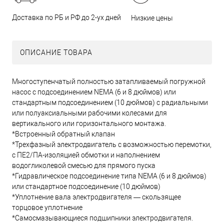
Доставка по РБ и РФ до 2-ух дней
Низкие цены
ОПИСАНИЕ ТОВАРА
Многоступенчатый полностью затапливаемый погружной
насос с подсоединением NEMA (6 и 8 дюймов) или
стандартным подсоединением (10 дюймов) с радиальными
или полуаксиальными рабочими колесами для
вертикального или горизонтального монтажа.
*Встроенный обратный клапан
*Трехфазный электродвигатель с возможностью перемотки,
с ПЕ2/ПА-изоляцией обмотки и наполнением
водогликолевой смесью для прямого пуска
*Гидравлическое подсоединение типа NEMA (6 и 8 дюймов)
или стандартное подсоединение (10 дюймов)
*Уплотнение вала электродвигателя — скользящее
торцовое уплотнение
*Самосмазывающиеся подшипники электродвигателя.