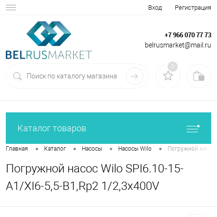
Вход
Регистрация
+7 966 070 77 73
belrusmarket@mail.ru
0
Каталог товаров
•
•
•
•
Главная
Каталог
Насосы
Насосы Wilo
Погружной насос W
Погружной насос Wilo SPI6.10-15-
A1/XI6-5,5-B1,Rp2 1/2,3x400V