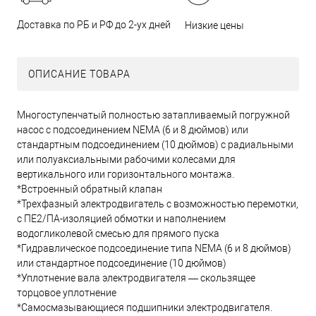
Доставка по РБ и РФ до 2-ух дней
Низкие цены
ОПИСАНИЕ ТОВАРА
Многоступенчатый полностью затапливаемый погружной
насос с подсоединением NEMA (6 и 8 дюймов) или
стандартным подсоединением (10 дюймов) с радиальными
или полуаксиальными рабочими колесами для
вертикального или горизонтального монтажа.
*Встроенный обратный клапан
*Трехфазный электродвигатель с возможностью перемотки,
с ПЕ2/ПА-изоляцией обмотки и наполнением
водогликолевой смесью для прямого пуска
*Гидравлическое подсоединение типа NEMA (6 и 8 дюймов)
или стандартное подсоединение (10 дюймов)
*Уплотнение вала электродвигателя — скользящее
торцовое уплотнение
*Самосмазывающиеся подшипники электродвигателя.