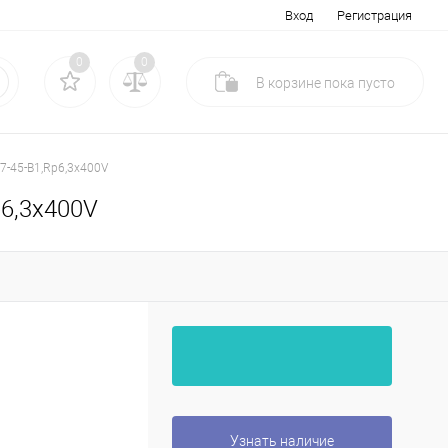
Вход
Регистрация
0
0
В корзине
пока
пусто
7-45-B1,Rp6,3x400V
p6,3x400V
Узнать наличие