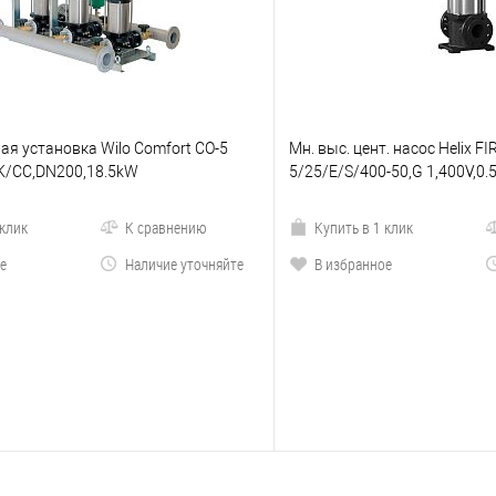
я установка Wilo Comfort CO-5
Мн. выс. цент. насос Helix FI
/K/CC,DN200,18.5kW
5/25/E/S/400-50,G 1,400V,0
 клик
К сравнению
Купить в 1 клик
е
Наличие уточняйте
В избранное