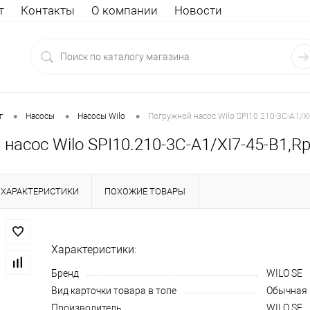
т
Контакты
О компании
Новости
•
•
•
г
Насосы
Насосы Wilo
Погружной насос Wilo SPI10.210-3C-A1/XI
насос Wilo SPI10.210-3C-A1/XI7-45-B1,R
ХАРАКТЕРИСТИКИ
ПОХОЖИЕ ТОВАРЫ
Характеристики:
Бренд
WILO SE
Вид карточки товара в топе
Обычная
Производитель
WILO SE