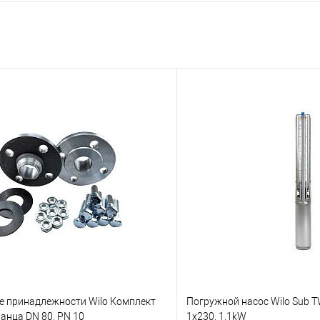
е принадлежности Wilo Комплект
Погружной насос Wilo Sub TW
анца DN 80, PN 10
1x230, 1,1kW