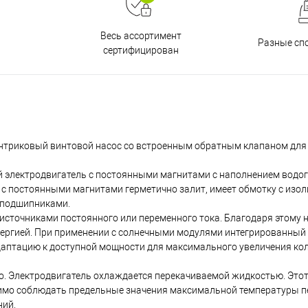
Весь ассортимент
Разные сп
сертифицирован
триковый винтовой насос со встроенным обратным клапаном для
й электродвигатель с постоянными магнитами с наполнением водо
 с постоянными магнитами герметично залит, имеет обмотку с изо
 подшипниками.
сточниками постоянного или переменного тока. Благодаря этому н
энергией. При применении с солнечными модулями интегрированны
адаптацию к доступной мощности для максимального увеличения ко
о. Электродвигатель охлаждается перекачиваемой жидкостью. Этот
димо соблюдать предельные значения максимальной температуры 
ний.