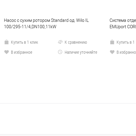
Насос с сухим ротором Standard од. Wilo IL
Система отде
100/295-11/4,DN100,11kW
EMUport COR
Купить в 1 клик
К сравнению
Купить в 1
В избранное
Наличие уточняйте
В избранно