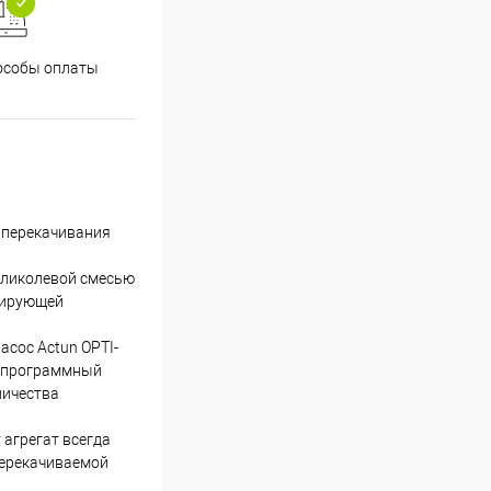
особы оплаты
 перекачивания
гликолевой смесью
лирующей
асос Actun OPTI-
й программный
личества
 агрегат всегда
перекачиваемой