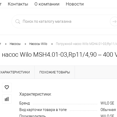
т
Контакты
О компании
Новости
•
•
•
г
Насосы
Насосы Wilo
Погружной насос Wilo MSH4.01-03,Rp11/4
насос Wilo MSH4.01-03,Rp11/4,90 – 400 
ХАРАКТЕРИСТИКИ
ПОХОЖИЕ ТОВАРЫ
Характеристики:
Бренд
WILO SE
Вид карточки товара в топе
Обычная
Производитель
WILO SE