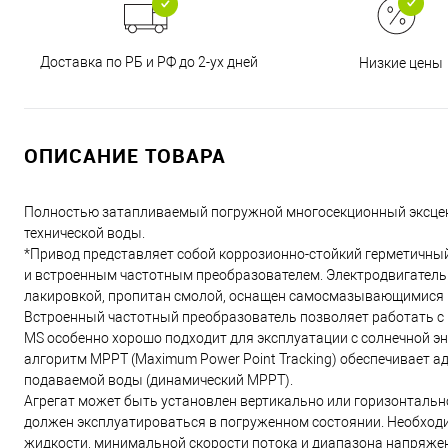
Доставка по РБ и РФ до 2-ух дней
Низкие цены
ОПИСАНИЕ ТОВАРА
Полностью затапливаемый погружной многосекционный эксцен
технической воды.
*Привод представляет собой коррозионно-стойкий герметичны
и встроенным частотным преобразователем. Электродвигатель
лакировкой, пропитан смолой, оснащен самосмазывающимися
Встроенный частотный преобразователь позволяет работать с и
MS особенно хорошо подходит для эксплуатации с солнечной 
алгоритм MPPT (Maximum Power Point Tracking) обеспечивает 
подаваемой воды (динамический MPPT).
Агрегат может быть установлен вертикально или горизонтальн
должен эксплуатироваться в погруженном состоянии. Необхо
жидкости, минимальной скорости потока и диапазона напряже