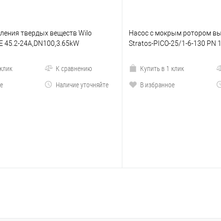
ления твердых веществ Wilo
Насос с мокрым ротором вы
E 45.2-24A,DN100,3.65kW
Stratos-PICO-25/1-6-130 PN 
 клик
К сравнению
Купить в 1 клик
е
Наличие уточняйте
В избранное