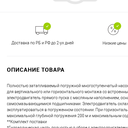
Доставка по РБ и РФ до 2-ух дней
Низкие цены
ОПИСАНИЕ ТОВАРА
Полностью затапливаемый погружной многоступенчатый насос
для вертикального или горизонтального монтажа со встроен
электродвигатель прямого пуска с масляным наполнением, ос
самосмазывающимися подшипниками. Электродвигатель охлажд
эксплуатироваться в погруженном состоянии. При горизонталь
максимальной глубиной погружения 200 м и максимальным сод
**Комплект поставки
*Гидравлическая часть полностью в сборе с электродвигателем