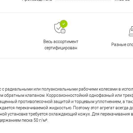
Весь ассортимент
Разные сп
сертифицирован
 с радиальными или полуаксиальными рабочими колесами в испол
ным обратным клапаном. Коррозионностойкий однофазный или тре
нащенный противопесочной защитой и торцевым уплотнением, а та
ается перекачиваемой жидкостью. Поэтому этот агрегат всегда 
ной установке требуется охлаждающий кожух. Для перекачивания в
ержанием песка 50 г/м³.