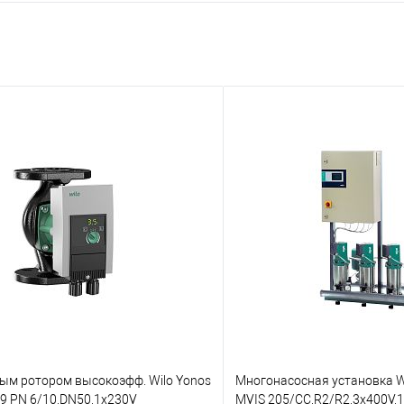
рым ротором высокоэфф. Wilo Yonos
Многонасосная установка Wi
9 PN 6/10,DN50,1x230V
MVIS 205/CC,R2/R2,3x400V,