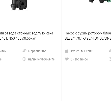
для отвода сточных вод Wilo Rexa
Насос с сухим ротором блоч
540,DN50,400V,0.55kW
BL32/170.1-0,25/4,DN50/DN
 клик
К сравнению
Купить в 1 клик
е
Наличие уточняйте
В избранное