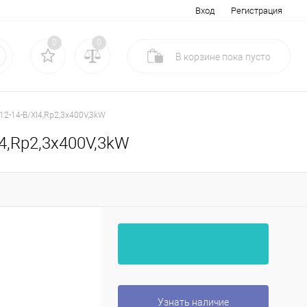
Вход
Регистрация
0
0
В корзине
пока
пусто
12-14-B/XI4,Rp2,3x400V,3kW
I4,Rp2,3x400V,3kW
Узнать наличие