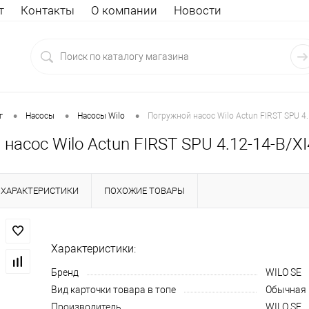
т
Контакты
О компании
Новости
•
•
•
г
Насосы
Насосы Wilo
Погружной насос Wilo Actun FIRST SPU 4.
насос Wilo Actun FIRST SPU 4.12-14-B/X
ХАРАКТЕРИСТИКИ
ПОХОЖИЕ ТОВАРЫ
Характеристики:
Бренд
WILO SE
Вид карточки товара в топе
Обычная
Производитель
WILO SE