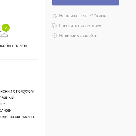
Нашли дешевле? Скидка
Рассчитать доставку
Наличие уточняйте
особы оплаты
нении с кожухом
хфазный
кже
должен
оды из скважин с