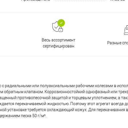
Весь ассортимент
Разные сп
сертифицирован
 с радиальными или полуаксиальными рабочими колесами в испол
ным обратным клапаном. Коррозионностойкий однофазный или тре
нащенный противопесочной защитой и торцевым уплотнением, а та
ается перекачиваемой жидкостью. Поэтому этот агрегат всегда 
ной установке требуется охлаждающий кожух. Для перекачивания в
ержанием песка 50 г/м³.