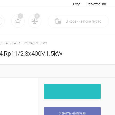
Вход
Регистрация
0
0
В корзине
пока
пусто
06-14-B/XI4,Rp11/2,3x400V,1.5kW
I4,Rp11/2,3x400V,1.5kW
Узнать наличие