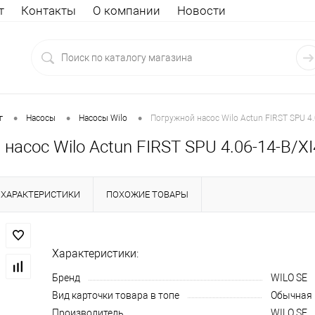
т
Контакты
О компании
Новости
•
•
•
г
Насосы
Насосы Wilo
Погружной насос Wilo Actun FIRST SPU 4.
насос Wilo Actun FIRST SPU 4.06-14-B/X
ХАРАКТЕРИСТИКИ
ПОХОЖИЕ ТОВАРЫ
Характеристики:
Бренд
WILO SE
Вид карточки товара в топе
Обычная
Производитель
WILO SE