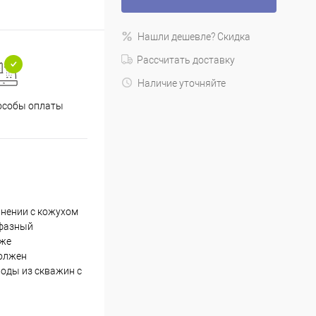
Нашли дешевле? Скидка
Рассчитать доставку
Наличие уточняйте
особы оплаты
нении с кожухом
хфазный
кже
должен
оды из скважин с