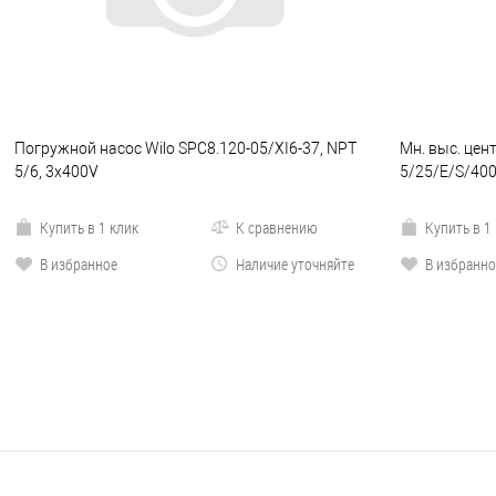
Погружной насос Wilo SPC8.120-05/XI6-37, NPT
Мн. выс. цент
5/6, 3x400V
5/25/E/S/400
Купить в 1 клик
К сравнению
Купить в 1
В избранное
Наличие уточняйте
В избранно