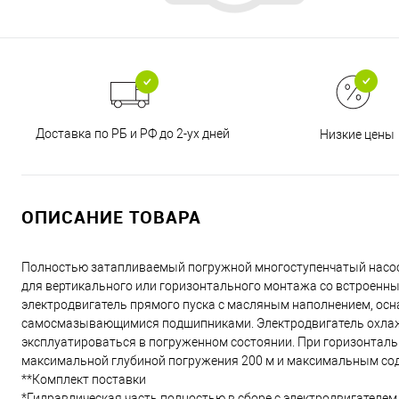
Доставка по РБ и РФ до 2-ух дней
Низкие цены
ОПИСАНИЕ ТОВАРА
Полностью затапливаемый погружной многоступенчатый насос
для вертикального или горизонтального монтажа со встроен
электродвигатель прямого пуска с масляным наполнением, ос
самосмазывающимися подшипниками. Электродвигатель охлажд
эксплуатироваться в погруженном состоянии. При горизонталь
максимальной глубиной погружения 200 м и максимальным сод
**Комплект поставки
*Гидравлическая часть полностью в сборе с электродвигателем