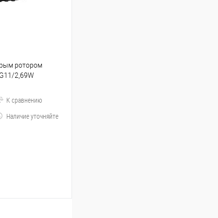
крым ротором
,G11/2,69W
К сравнению
Наличие уточняйте