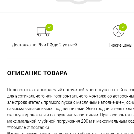
Доставка по РБ и РФ до 2-ух дней
Низкие цены
ОПИСАНИЕ ТОВАРА
Полностью затапливаемый погружной многоступенчатый насос
для вертикального или горизонтального монтажа со встроен
электродвигатель прямого пуска с масляным наполнением, ос
самосмазывающимися подшипниками. Электродвигатель охлажд
эксплуатироваться в погруженном состоянии. При горизонталь
максимальной глубиной погружения 200 м и максимальным сод
**Комплект поставки
*Гидравлическая часть полностью в сборе с электродвигателем