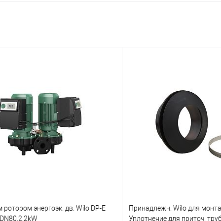
 ротором энергоэк. дв. Wilo DP-E
Принадлежн. Wilo для монт
,DN80,2.2kW
Уплотнение для приточ. тру