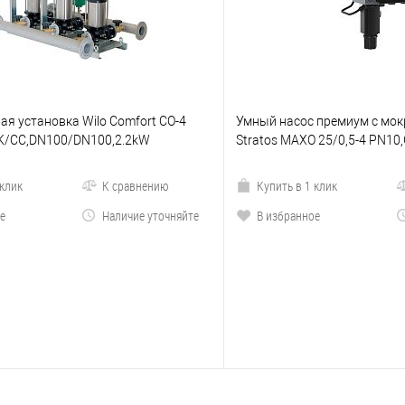
я установка Wilo Comfort CO-4
Умный насос премиум с мо
/K/CC,DN100/DN100,2.2kW
Stratos MAXO 25/0,5-4 PN10
 клик
К сравнению
Купить в 1 клик
е
Наличие уточняйте
В избранное