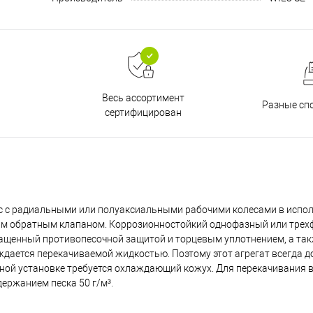
Весь ассортимент
Разные сп
сертифицирован
 с радиальными или полуаксиальными рабочими колесами в испол
ным обратным клапаном. Коррозионностойкий однофазный или тре
нащенный противопесочной защитой и торцевым уплотнением, а та
ается перекачиваемой жидкостью. Поэтому этот агрегат всегда 
ной установке требуется охлаждающий кожух. Для перекачивания в
ержанием песка 50 г/м³.