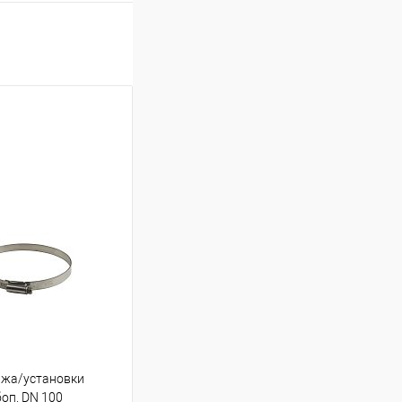
ажа/установки
боп. DN 100