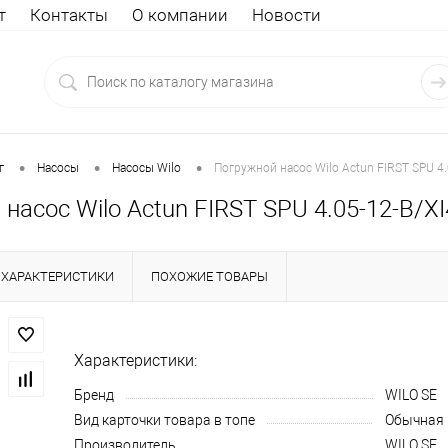
т
Контакты
О компании
Новости
•
•
•
г
Насосы
Насосы Wilo
Погружной насос Wilo Actun FIRST SPU 4.
насос Wilo Actun FIRST SPU 4.05-12-B/X
ХАРАКТЕРИСТИКИ
ПОХОЖИЕ ТОВАРЫ
Характеристики:
Бренд
WILO SE
Вид карточки товара в топе
Обычная
Производитель
WILO SE