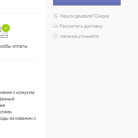
Нашли дешевле? Скидка
Рассчитать доставку
Наличие уточняйте
особы оплаты
нении с кожухом
хфазный
кже
должен
оды из скважин с