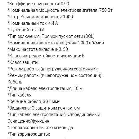
*Коэффициент мощности: 0.99
*Номинальная мощность электродвигателя: 750 Вт
*Потребляемая мощность: 1000
*Номинальный ток: 4.4 А
*Пусковой ток: 0 А
*Тип включения: Прямой пуск от сети (DOL)
*Номинальная частота вращения: 2900 об/мин
*Макс. частота включений: 50
*Класс нагревостойкости изоляции: B
*Класс защиты:
*Режим работы (в погруженном состоянии):
*Режим работы (в непогруженном состоянии):
Кабель
*Длина кабеля электропитания: 10 м
*Тип кабеля:
*Сечение кабеля: 3G1 мм²
*Задвижка: С защитным контактом
*Тип кабеля электропитания: Отсоединяемый
Оснащение/функция
*Поплавковый выключатель: да
*Тип взрывозащиты: