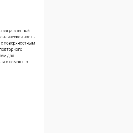
я загрязненной
равлическая часть
ь с поверхностным
 повторного
лем для
еля с помощью