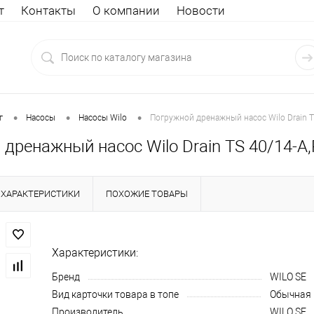
т
Контакты
О компании
Новости
•
•
•
г
Насосы
Насосы Wilo
Погружной дренажный насос Wilo Drain T
дренажный насос Wilo Drain TS 40/14-A
ХАРАКТЕРИСТИКИ
ПОХОЖИЕ ТОВАРЫ
Характеристики:
Бренд
WILO SE
Вид карточки товара в топе
Обычная
Производитель
WILO SE