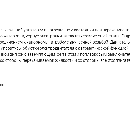
тикальной установки в погруженном состоянии для перекачивани
го материала, корпус электродвигателя из нержавеющей стали. Гид
единением к напорному патрубку с внутренней резьбой. Двигател
емпературы обмотки электродвигателя с автоматической функцией
енной вилкой с заземляющим контактом и поплавковым выключате
 со стороны перекачиваемой жидкости и со стороны электродвигат
есо