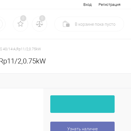
Вход
Регистрация
0
0
В корзине
пока
пусто
S 40/14-A,Rp11/2,0.75kW
,Rp11/2,0.75kW
Узнать наличие