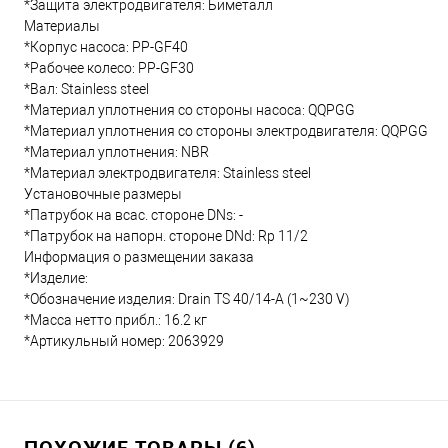
*Защита электродвигателя: Биметалл
Материалы
*Корпус насоса: PP-GF40
*Рабочее колесо: PP-GF30
*Вал: Stainless steel
*Материал уплотнения со стороны насоса: QQPGG
*Материал уплотнения со стороны электродвигателя: QQPGG
*Материал уплотнения: NBR
*Материал электродвигателя: Stainless steel
Установочные размеры
*Патрубок на всас. стороне DNs: -
*Патрубок на напорн. стороне DNd: Rp 11/2
Информация о размещении заказа
*Изделие:
*Обозначение изделия: Drain TS 40/14-A (1~230 V)
*Масса нетто прибл.: 16.2 кг
*Артикульный номер: 2063929
ПОХОЖИЕ ТОВАРЫ (6)