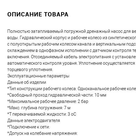
ОПИСАНИЕ ТОВАРА
Полностью затапливаемый погружной дренажный насос для вер
воды. Гидравлический корпус и рабочее колесо из синтетическо
с полуоткрытым рабочим колесом канала и вертикальным подсо
охлаждением в однофазном исполнении с датчиком контроля т
включения. Отсоединяемый кабель электропитания с установл
автоматического контроля уровня. Уплотнение осуществляется
торцевого уплотнения.
Эксплуатационные параметры
Данные об изделии
*Тип конструкции рабочего колеса: Одноканальное рабочее кол
*Свободный проход гидравлической части: 10 мм
*Максимальное рабочее давление: 2 бар
*Макс. глубина погружения: 7 м
*T перекачиваемой жидкости: 3 oC
Данные электродвигателя
*Подключение к сети:
*Допуск на колебание напряжения: