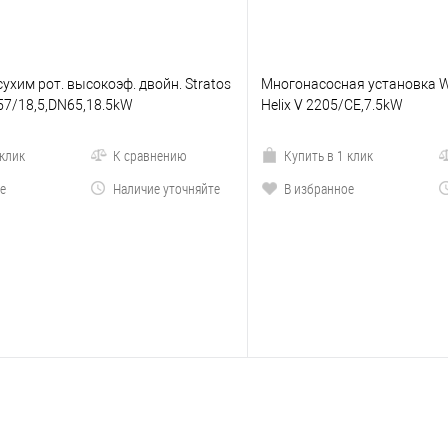
сухим рот. высокоэф. двойн. Stratos
Многонасосная установка W
57/18,5,DN65,18.5kW
Helix V 2205/CE,7.5kW
 клик
К сравнению
Купить в 1 клик
е
Наличие уточняйте
В избранное