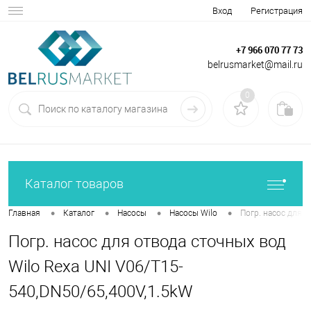
Вход
Регистрация
+7 966 070 77 73
belrusmarket@mail.ru
0
Каталог товаров
•
•
•
•
Главная
Каталог
Насосы
Насосы Wilo
Погр. насос для 
Погр. насос для отвода сточных вод
Wilo Rexa UNI V06/T15-
540,DN50/65,400V,1.5kW