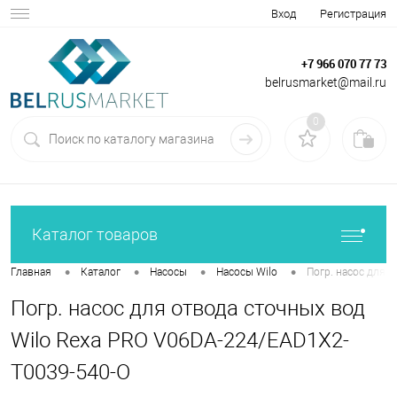
Вход
Регистрация
+7 966 070 77 73
belrusmarket@mail.ru
0
Каталог товаров
•
•
•
•
Главная
Каталог
Насосы
Насосы Wilo
Погр. насос для 
Погр. насос для отвода сточных вод
Wilo Rexa PRO V06DA-224/EAD1X2-
T0039-540-O