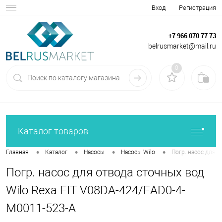
Вход
Регистрация
+7 966 070 77 73
belrusmarket@mail.ru
0
Каталог товаров
•
•
•
•
Главная
Каталог
Насосы
Насосы Wilo
Погр. насос для 
Погр. насос для отвода сточных вод
Wilo Rexa FIT V08DA-424/EAD0-4-
M0011-523-A