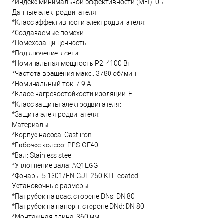
*Индекс минимальной эффективности (MEI): 0.7
Данные электродвигателя
*Класс эффективности электродвигателя:
*Создаваемые помехи:
*Помехозащищенность:
*Подключение к сети:
*Номинальная мощность Р2: 4100 Вт
*Частота вращения макс.: 3780 об/мин
*Номинальный ток: 7.9 А
*Класс нагревостойкости изоляции: F
*Класс защиты электродвигателя:
*Защита электродвигателя:
Материалы
*Корпус насоса: Cast iron
*Рабочее колесо: PPS-GF40
*Вал: Stainless steel
*Уплотнение вала: AQ1EGG
*Фонарь: 5.1301/EN-GJL-250 KTL-coated
Установочные размеры
*Патрубок на всас. стороне DNs: DN 80
*Патрубок на напорн. стороне DNd: DN 80
*Монтажная длина: 360 мм