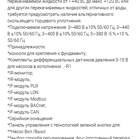
перекачиваемой жидкости от > +40 oC до макс. +120 oC или
для других перекачиваемых жидкостей, отличных от воды,
требуется предусмотреть наличие альтернативного
скользящего торцевого уплотнения.
*Подключаемое напряжение: 3~480 В ±10% 50/60 Гц; 3~440
В ±10% 50/60 Гц; 3~400 В ±10% 50/60 Гц; 3~380 В -5 % +10 %,
50/60 Гц
*Принадлежности:
*консоли для крепления к фундаменту;
*Комплекты дифференциальных датчиков давления 0-10 В
для насосов в исполнении ...-R1
*IR-монитор;
*IR-модуль;
*IF-модуль PLR
*IF-модуль LON
*IF-модуль Modbus
*IF-модуль BACnet;
*IF-модуль CAN
*Серийное оснащение:
*Панель управления с технологией зеленой кнопки для:
**Насос Вкл./Выкл.
**выбор способа регулирования: Δp-c (постоянный перепад