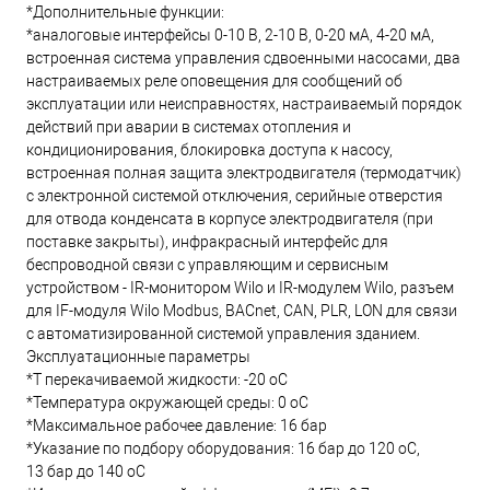
*Дополнительные функции:
*аналоговые интерфейсы 0-10 В, 2-10 В, 0-20 мА, 4-20 мА,
встроенная система управления сдвоенными насосами, два
настраиваемых реле оповещения для сообщений об
эксплуатации или неисправностях, настраиваемый порядок
действий при аварии в системах отопления и
кондиционирования, блокировка доступа к насосу,
встроенная полная защита электродвигателя (термодатчик)
с электронной системой отключения, серийные отверстия
для отвода конденсата в корпусе электродвигателя (при
поставке закрыты), инфракрасный интерфейс для
беспроводной связи с управляющим и сервисным
устройством - IR-монитором Wilo и IR-модулем Wilo, разъем
для IF-модуля Wilo Modbus, BACnet, CAN, PLR, LON для связи
с автоматизированной системой управления зданием.
Эксплуатационные параметры
*T перекачиваемой жидкости: -20 oC
*Температура окружающей среды: 0 oC
*Максимальное рабочее давление: 16 бар
*Указание по подбору оборудования: 16 бар до 120 oC,
13 бар до 140 oC