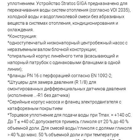
уплотнением. Устройство Stratos GIGA предназначено для
перекачивания воды систем отопления (согласно VDI 2035),
холодной воды и водогликолевой смеси без абразивных
веществ в системах отопления, кондиционирования и
охлаждения.
*Конструкция:
*одноступенчатый низконапорный центробежный насос с
неразъемным валом блочной конструкции;
*спиральный корпус линейного типа (всасывающий и
напорный патрубок с одинаковыми фланцами в одной
линии);
*фланцы PN 16 с перфорацией согласно EN 1092-2;
*Штуцеры для замера давления (R 1/8) для
смонтированных дифференциальных датчиков давления
(исполнение ...-R1 без датчика)
*Серийные корпус насоса и фланец электродвигателя с
катафорезным покрытием
*Торцевое уплотнение для подачи воды при Tmax. = +140 oC.
До T ≤ +40 oC допускается примесь гликоля от 20 % до 40 %
объемной доли. Для смесей воды/гликоля с долями гликоля
> 40 % до макс. 50 % объемной доли и при температуре