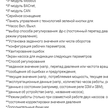
*IF-модуль Modbus
*IF-модуль BACnet;
*IF-модуль CAN
*Серийное оснащение:
*Панель управления с технологией зеленой кнопки для:
**Насос Вкл./Выкл.
**выбор способа регулирования: Δp-c (постоянный перепад давл
режим управления);
**Установка заданного значения или числа оборотов
**конфигурация рабочих параметров;
**Квитирование ошибок
*Экран насоса для индикации следующих параметров:
**Способ регулирования
**заданное значение (напр., перепад давления или частота вращ
**сообщения об ошибках и предупреждения;
**текущие значения (напр., потребляемая мощность, текущее зна
**эксплуатационные данные (напр., количество часов работы, р
**данные о состоянии (например, состояние реле SSM и SBM);
**данные об устройстве (напр., название насоса);
**Режим работы (только при совместной работе двух насосов
**состояние корректировки значения давления
*Дополнительные функции: