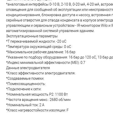
*аналоговые интерфейсы 0-10 В, 2-10 В, 0-20 мА, 4-20 мА, вст
оповещения для сообщений об эксплуатации или неисправностя
кондиционирования, блокировка доступа к насосу, встроенная 
серийные отверстия для отвода конденсата в корпусе электрод
управляющим и сервисным устройством - IR-монитором Wilo и IR-
автоматизированной системой управления зданием.
Эксплуатационные параметры
*T перекачиваемой жидкости: -20 oC
*Температура окружающей среды: 0 oC
*Максимальное рабочее давление: 16 бар
*Указание по подбору оборудования: 16 бар до 120 oC, 13 бар д
*Индекс минимальной эффективности (MEI): 0.7
Данные электродвигателя
*Класс эффективности электродвигателя:
*Создаваемые помехи:
*Помехозащищенность:
*Подключение к сети:
*Номинальная мощность Р2: 1100 Вт
*Частота вращения макс.: 2680 об/мин
*Номинальный ток: 2 А
*Класс нагревостойкости изоляции: F