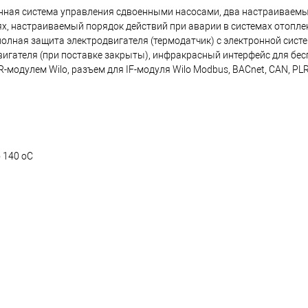
роенная система управления сдвоенными насосами, два настраиваемы
х, настраиваемый порядок действий при аварии в системах отопле
полная защита электродвигателя (термодатчик) с электронной сист
вигателя (при поставке закрыты), инфракрасный интерфейс для бес
модулем Wilo, разъем для IF-модуля Wilo Modbus, BACnet, CAN, PLR
о 140 oC