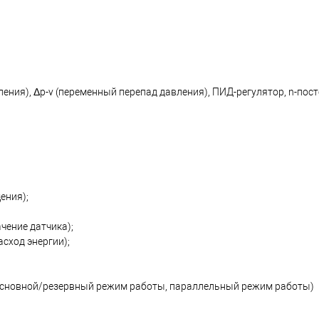
ения), Δp-v (переменный перепад давления), ПИД-регулятор, n-пос
ения);
чение датчика);
асход энергии);
: основной/резервный режим работы, параллельный режим работы)