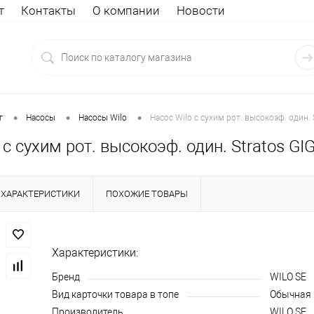
т
Контакты
О компании
Новости
•
•
•
г
Насосы
Насосы Wilo
Насос Wilo с сухим рот. высокоэф. один. 
 с сухим рот. высокоэф. один. Stratos GI
ХАРАКТЕРИСТИКИ
ПОХОЖИЕ ТОВАРЫ
Характеристики:
Бренд
WILO SE
Вид карточки товара в топе
Обычная
Производитель
WILO SE