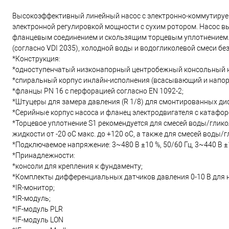
Высокоэффективный линейный насос с электронно-коммутируемы
электронной регулировкой мощности с сухим ротором. Насос в
фланцевым соединением и скользящим торцевым уплотнением. 
(согласно VDI 2035), холодной воды и водогликолевой смеси б
*Конструкция:
*одноступенчатый низконапорный центробежный консольный н
*спиральный корпус инлайн-исполнения (всасывающий и напор
*фланцы PN 16 с перфорацией согласно EN 1092-2;
*Штуцеры для замера давления (R 1/8) для смонтированных диф
*Серийные корпус насоса и фланец электродвигателя с катаф
*Торцевое уплотнение S1 рекомендуется для смесей воды/глико
жидкости от -20 oC макс. до +120 oC, а также для смесей воды/
*Подключаемое напряжение: 3~480 В ±10 %, 50/60 Гц, 3~440 В ±10 
*Принадлежности:
*консоли для крепления к фундаменту;
*Комплекты дифференциальных датчиков давления 0-10 В для на
*IR-монитор;
*IR-модуль;
*IF-модуль PLR
*IF-модуль LON