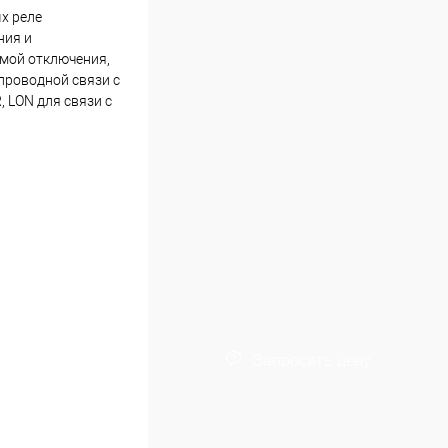
х реле
ния и
емой отключения,
проводной связи с
, LON для связи с
Запросить цену