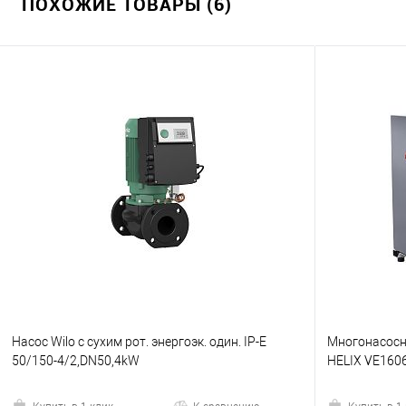
ПОХОЖИЕ ТОВАРЫ (6)
Насос Wilo с сухим рот. энергоэк. один. IP-E
Многонасосна
50/150-4/2,DN50,4kW
HELIX VE160