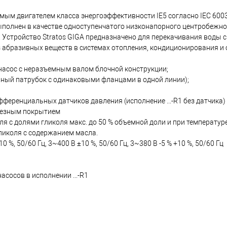
м двигателем класса энергоэффективности IE5 согласно IEC 6003
ыполнен в качестве одноступенчатого низконапорного центробежно
Устройство Stratos GIGA предназначено для перекачивания воды 
ез абразивных веществ в системах отопления, кондиционирования и
асос с неразъемным валом блочной конструкции;
ный патрубок с одинаковыми фланцами в одной линии);
ференциальных датчиков давления (исполнение ...-R1 без датчика)
орезным покрытием
ля с долями гликоля макс. до 50 % объемной доли и при температу
гликоля с содержанием масла.
%, 50/60 Гц, 3~400 В ±10 %, 50/60 Гц, 3~380 В -5 % +10 %, 50/60 Гц
сосов в исполнении ...-R1