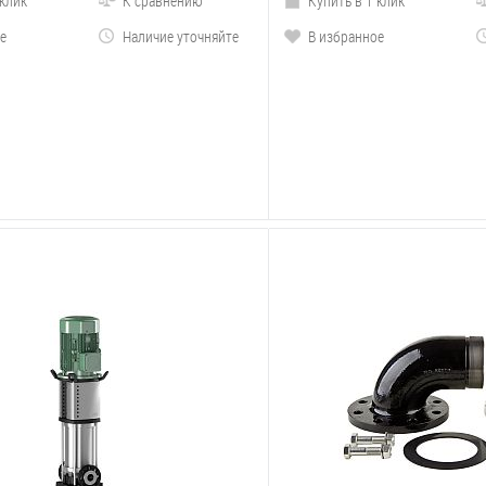
 клик
К сравнению
Купить в 1 клик
е
Наличие уточняйте
В избранное