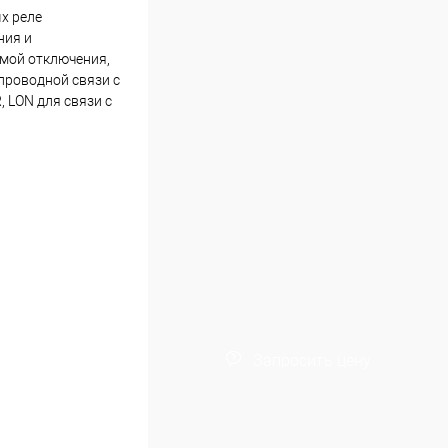
х реле
ния и
емой отключения,
проводной связи с
, LON для связи с
Запросить цену