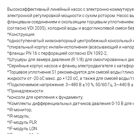
Высокоэффективный линейный насос с электронно-коммутируемы
электронной регулировкой мощности с сухим ротором. Насос в
фланцевым соединением и скользящим торцевым уплотнением. 
(согласно VDI 2035), холодной воды и водогликолевой смеси б
*Конструкция:
*одноступенчатый низконапорный центробежный консольный н
*спиральный корпус инлайн-исполнения (всасывающий и напор
*фланцы PN 16 с перфорацией согласно EN 1092-2;
*Штуцеры для замера давления (R 1/8) для смонтированных диф
*Серийные корпус насоса и фланец электродвигателя с катаф
*Торцевое уплотнение S1 рекомендуется для смесей воды/глико
жидкости от -20 oC макс. до +120 oC, а также для смесей воды/
*Подключаемое напряжение: 3~480 В ±10 %, 50/60 Гц, 3~440 В ±10 
*Принадлежности:
*консоли для крепления к фундаменту;
*Комплекты дифференциальных датчиков давления 0-10 В для на
*IR-монитор;
*IR-модуль;
*IF-модуль PLR
*IF-модуль LON