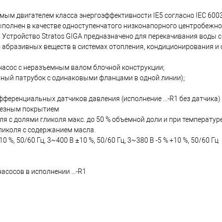
м двигателем класса энергоэффективности IE5 согласно IEC 6003
ыполнен в качестве одноступенчатого низконапорного центробежно
Устройство Stratos GIGA предназначено для перекачивания воды 
ез абразивных веществ в системах отопления, кондиционирования и
асос с неразъемным валом блочной конструкции;
ный патрубок с одинаковыми фланцами в одной линии);
ференциальных датчиков давления (исполнение ...-R1 без датчика)
орезным покрытием
ля с долями гликоля макс. до 50 % объемной доли и при температу
гликоля с содержанием масла.
%, 50/60 Гц, 3~400 В ±10 %, 50/60 Гц, 3~380 В -5 % +10 %, 50/60 Гц
сосов в исполнении ...-R1