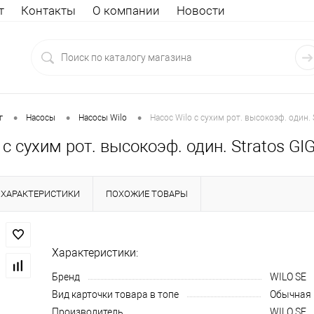
т
Контакты
О компании
Новости
•
•
•
г
Насосы
Насосы Wilo
Насос Wilo с сухим рот. высокоэф. один.
 с сухим рот. высокоэф. один. Stratos G
ХАРАКТЕРИСТИКИ
ПОХОЖИЕ ТОВАРЫ
Характеристики:
Бренд
WILO SE
Вид карточки товара в топе
Обычная
Производитель
WILO SE