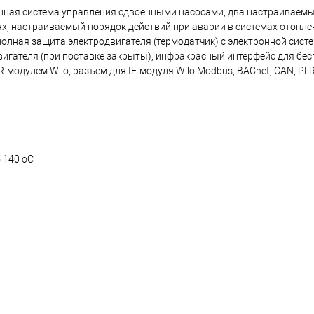
роенная система управления сдвоенными насосами, два настраиваемы
х, настраиваемый порядок действий при аварии в системах отопле
полная защита электродвигателя (термодатчик) с электронной сист
вигателя (при поставке закрыты), инфракрасный интерфейс для бес
модулем Wilo, разъем для IF-модуля Wilo Modbus, BACnet, CAN, PLR
о 140 oC