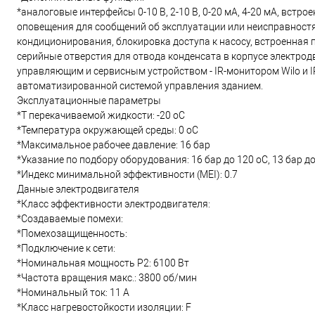
*аналоговые интерфейсы 0-10 В, 2-10 В, 0-20 мА, 4-20 мА, вст
оповещения для сообщений об эксплуатации или неисправностя
кондиционирования, блокировка доступа к насосу, встроенная 
серийные отверстия для отвода конденсата в корпусе электрод
управляющим и сервисным устройством - IR-монитором Wilo и IR-
автоматизированной системой управления зданием.
Эксплуатационные параметры
*T перекачиваемой жидкости: -20 oC
*Температура окружающей среды: 0 oC
*Максимальное рабочее давление: 16 бар
*Указание по подбору оборудования: 16 бар до 120 oC, 13 бар д
*Индекс минимальной эффективности (MEI): 0.7
Данные электродвигателя
*Класс эффективности электродвигателя:
*Создаваемые помехи:
*Помехозащищенность:
*Подключение к сети:
*Номинальная мощность Р2: 6100 Вт
*Частота вращения макс.: 3800 об/мин
*Номинальный ток: 11 А
*Класс нагревостойкости изоляции: F