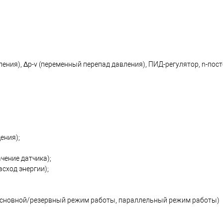
ения), Δp-v (переменный перепад давления), ПИД-регулятор, n-пос
ения);
чение датчика);
асход энергии);
: основной/резервный режим работы, параллельный режим работы)