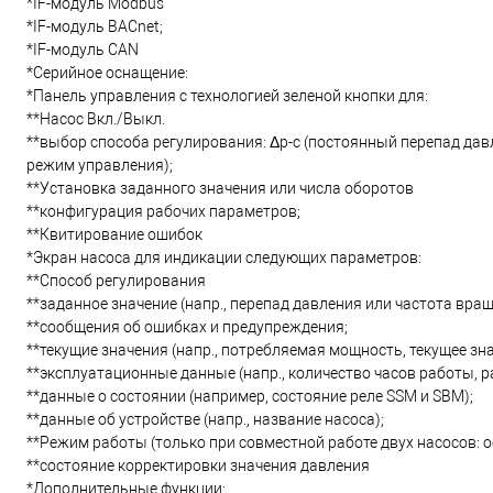
*IF-модуль Modbus
*IF-модуль BACnet;
*IF-модуль CAN
*Серийное оснащение:
*Панель управления с технологией зеленой кнопки для:
**Насос Вкл./Выкл.
**выбор способа регулирования: Δp-c (постоянный перепад давл
режим управления);
**Установка заданного значения или числа оборотов
**конфигурация рабочих параметров;
**Квитирование ошибок
*Экран насоса для индикации следующих параметров:
**Способ регулирования
**заданное значение (напр., перепад давления или частота вращ
**сообщения об ошибках и предупреждения;
**текущие значения (напр., потребляемая мощность, текущее зна
**эксплуатационные данные (напр., количество часов работы, р
**данные о состоянии (например, состояние реле SSM и SBM);
**данные об устройстве (напр., название насоса);
**Режим работы (только при совместной работе двух насосов
**состояние корректировки значения давления
*Дополнительные функции: