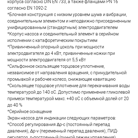
корпуса согласно DIN EN 733, а также фланцами PN 16
согласно EN 1092-2
*Блочная конструкция с низким уровнем шума и вибрации,
соединительным элементом и неподвижно присоединенным
унифицированным (стандартным) электродвигателем
*Корпус насоса и соединительный элемент в серийном
исполнении с катафоретическим покрытием
*Привинченный опорный цоколь при мощности
электродвигателя до 4 кВт, привинченные ножки при
мощности электродвигателя от 5,5 кВт
*Сильфонное скользящее торцовое уплотнение,
независимое от направления вращения, с принудительной
промывкой и рабочее колесо, снижающее кавитацию
*Скользящее торцовое уплотнение для перекачивания воды
температурой до 140 oC. Допустимо применение гликолевой
примеси температурой макс. +40 oC с объемной долей от 20
до 40 %
*Серийное оснащение
Экран насоса для индикации следующих параметров:
*Способ регулирования Δp-c (постоянный перепад
давления), Δp-v (переменный перепад давления), ПИД-
регулятор, n-постоянный (ручной режим управления)