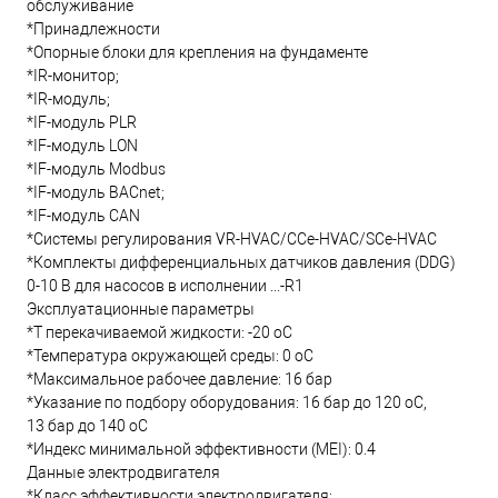
обслуживание
*Принадлежности
*Опорные блоки для крепления на фундаменте
*IR-монитор;
*IR-модуль;
*IF-модуль PLR
*IF-модуль LON
*IF-модуль Modbus
*IF-модуль BACnet;
*IF-модуль CAN
*Системы регулирования VR-HVAC/CCe-HVAC/SCe-HVAC
*Комплекты дифференциальных датчиков давления (DDG)
0-10 В для насосов в исполнении ...-R1
Эксплуатационные параметры
*T перекачиваемой жидкости: -20 oC
*Температура окружающей среды: 0 oC
*Максимальное рабочее давление: 16 бар
*Указание по подбору оборудования: 16 бар до 120 oC,
13 бар до 140 oC
*Индекс минимальной эффективности (MEI): 0.4
Данные электродвигателя
*Класс эффективности электродвигателя: