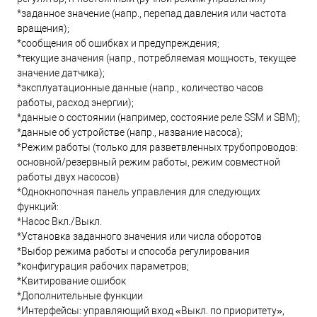
*заданное значение (напр., перепад давления или частота
вращения);
*сообщения об ошибках и предупреждения;
*текущие значения (напр., потребляемая мощность, текущее
значение датчика);
*эксплуатационные данные (напр., количество часов
работы, расход энергии);
*данные о состоянии (например, состояние реле SSM и SBM);
*данные об устройстве (напр., название насоса);
*Режим работы (только для разветвленных трубопроводов:
основной/резервный режим работы, режим совместной
работы двух насосов)
*Однокнопочная панель управления для следующих
функций:
*Насос Вкл./Выкл.
*Установка заданного значения или числа оборотов
*Выбор режима работы и способа регулирования
*конфигурация рабочих параметров;
*Квитирование ошибок
*Дополнительные функции
*Интерфейсы: управляющий вход «Выкл. по приоритету»,