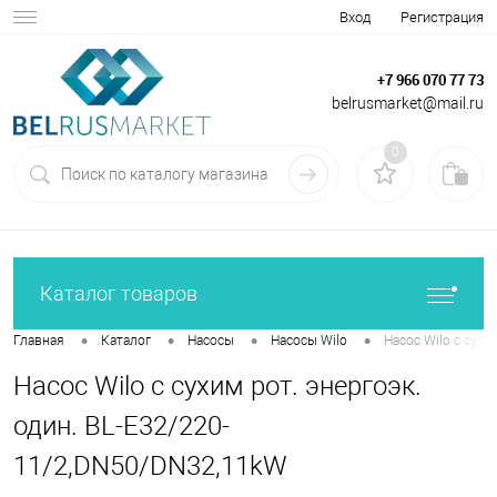
Вход
Регистрация
+7 966 070 77 73
belrusmarket@mail.ru
0
Каталог товаров
•
•
•
•
Главная
Каталог
Насосы
Насосы Wilo
Насос Wilo с сухи
Насос Wilo с сухим рот. энергоэк.
один. BL-E32/220-
11/2,DN50/DN32,11kW