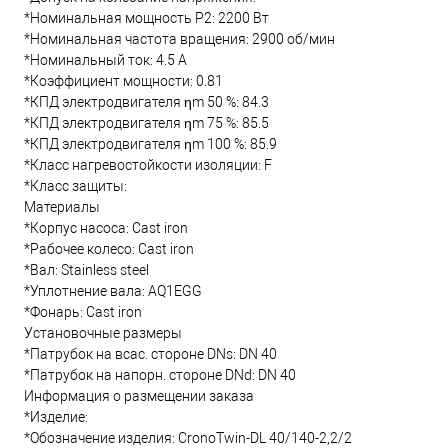
*Номинальная мощность Р2: 2200 Вт
*Номинальная частота вращения: 2900 об/мин
*Номинальный ток: 4.5 А
*Коэффициент мощности: 0.81
*КПД электродвигателя ηm 50 %: 84.3
*КПД электродвигателя ηm 75 %: 85.5
*КПД электродвигателя ηm 100 %: 85.9
*Класс нагревостойкости изоляции: F
*Класс защиты:
Материалы
*Корпус насоса: Cast iron
*Рабочее колесо: Cast iron
*Вал: Stainless steel
*Уплотнение вала: AQ1EGG
*Фонарь: Cast iron
Установочные размеры
*Патрубок на всас. стороне DNs: DN 40
*Патрубок на напорн. стороне DNd: DN 40
Информация о размещении заказа
*Изделие:
*Обозначение изделия: CronoTwin-DL 40/140-2,2/2