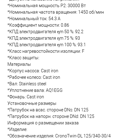
*Номинальная мощность Р2: 30000 Вт
*Номинальная частота вращения: 1450 об/мин
*Номинальный ток: 54.3 А
*Коэффициент мощности: 0.86
*КПД электродвигателя ηm 50 %: 92.2
*КПД электродвигателя ηm 75 %: 93
*КПД электродвигателя ηm 100 %: 93.1
*Класс нагревостойкости изоляции: F
*Класс защиты:
Материалы
*Корпус насоса: Cast iron
*Рабочее колесо: Cast iron
*Вал: Stainless steel
*Уплотнение вала: AQ1EGG
*Фонарь: Cast iron
Установочные размеры
*Патрубок на всас. стороне DNs: DN 125
*Патрубок на напорн. стороне DNd: DN 125
Информация о размещении заказа
*Изделие:
*Обозначение изделия: CronoTwin-DL 125/340-30/4