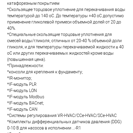
катафорезным покрытием
*Скользящее торцовое уплотнение для перекачивания воды
температурой до 140 oC. До температуры +40 oC допустимо
применение гликолевой примеси объемной долей от 20 до
40%.
*Специальные скользящие торцовые уплотнения для
смесей воды/гликоля, отличных от 20-40 % объемной доли
гликоля, и для температуры перекачиваемой жидкости ≤ 40
oC или других перекачиваемых жидкостей кроме воды
(повышенная цена).
*Принадлежности:
*консоли для крепления к фундаменту;
*IR-монитор;
*IF-модуль PLR
*IF-модуль LON
*IF-модуль Modbus
*IF-модуль BACnet;
*IF-модуль CAN
*Системы регулирования VR-HVAC/CCe-HVAC/SCe-HVAC
*Комплекты дифференциальных датчиков давления (DDG)
0-10 В для насосов в исполнении ...-R1