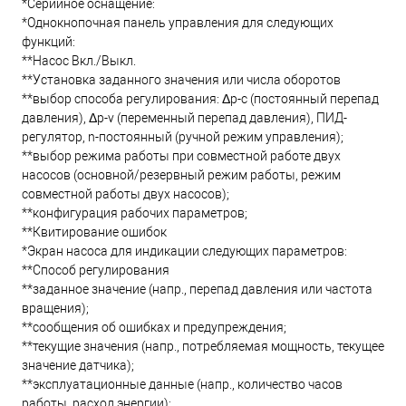
*Серийное оснащение:
*Однокнопочная панель управления для следующих
функций:
**Насос Вкл./Выкл.
**Установка заданного значения или числа оборотов
**выбор способа регулирования: Δp-c (постоянный перепад
давления), Δp-v (переменный перепад давления), ПИД-
регулятор, n-постоянный (ручной режим управления);
**выбор режима работы при совместной работе двух
насосов (основной/резервный режим работы, режим
совместной работы двух насосов);
**конфигурация рабочих параметров;
**Квитирование ошибок
*Экран насоса для индикации следующих параметров:
**Способ регулирования
**заданное значение (напр., перепад давления или частота
вращения);
**сообщения об ошибках и предупреждения;
**текущие значения (напр., потребляемая мощность, текущее
значение датчика);
**эксплуатационные данные (напр., количество часов
работы, расход энергии);