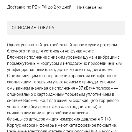
Доставка по РБ и РФ до 2-ух дней
Низкие цены
ОПИСАНИЕ ТОВАРА
Одноступенчатый центробежный насос с сухим ротором
блочного типа для установки на фундаменте.
Блочное исполнение с низким уровнем шума и вибрации с
промежуточным корпусом и неподвижно присоединенным
унифицированным (стандартным) электродвигателем.
С не зависящим от направления вращения сильфонным
скользящим торцевым уплотнением с принудительным
омыванием (начиная с исполнения «37 кВт/4 полюса» —
опционально с картриджным торцевым уплотнением в
системе Back-Pull-Out для замены скользящего торцевого
уплотнения без демонтажа электродвигателя) и
снижающим кавитацию рабочим колесом.
Фланцы со штуцерами для измерения давления R 1/8.
Корпус насоса и фонарь имеют катафорезное покрытие.
Серийные электродвигатели с технологией IE3. Насосы с