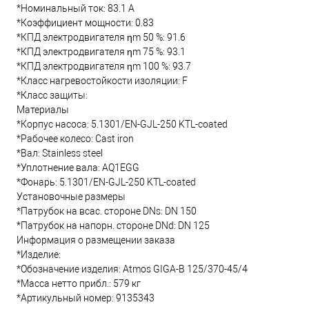
*Номинальный ток: 83.1 А
*Коэффициент мощности: 0.83
*КПД электродвигателя ηm 50 %: 91.6
*КПД электродвигателя ηm 75 %: 93.1
*КПД электродвигателя ηm 100 %: 93.7
*Класс нагревостойкости изоляции: F
*Класс защиты:
Материалы
*Корпус насоса: 5.1301/EN-GJL-250 KTL-coated
*Рабочее колесо: Cast iron
*Вал: Stainless steel
*Уплотнение вала: AQ1EGG
*Фонарь: 5.1301/EN-GJL-250 KTL-coated
Установочные размеры
*Патрубок на всас. стороне DNs: DN 150
*Патрубок на напорн. стороне DNd: DN 125
Информация о размещении заказа
*Изделие:
*Обозначение изделия: Atmos GIGA-B 125/370-45/4
*Масса нетто прибл.: 579 кг
*Артикульный номер: 9135343