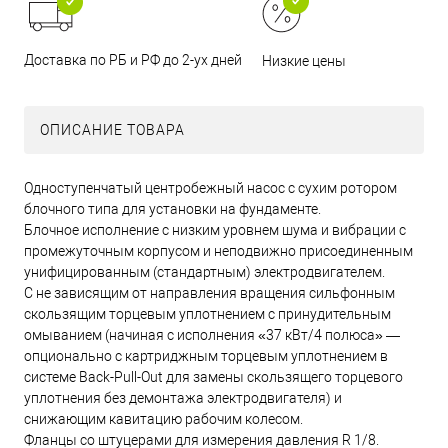
Доставка по РБ и РФ до 2-ух дней
Низкие цены
ОПИСАНИЕ ТОВАРА
Одноступенчатый центробежный насос с сухим ротором
блочного типа для установки на фундаменте.
Блочное исполнение с низким уровнем шума и вибрации с
промежуточным корпусом и неподвижно присоединенным
унифицированным (стандартным) электродвигателем.
С не зависящим от направления вращения сильфонным
скользящим торцевым уплотнением с принудительным
омыванием (начиная с исполнения «37 кВт/4 полюса» —
опционально с картриджным торцевым уплотнением в
системе Back-Pull-Out для замены скользящего торцевого
уплотнения без демонтажа электродвигателя) и
снижающим кавитацию рабочим колесом.
Фланцы со штуцерами для измерения давления R 1/8.