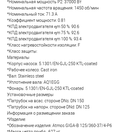
*Номинальная мощность Р2: 37000 Вт
*Номинальная частота вращения: 1450 об/мин
*Номинальный ток: 71.3 А
*Коэффициент мощности: 0.81
*КПД электродвигателя ηm 50 %: 90.6
*КПД электродвигателя ηm 75 %: 92.6
*КПД электродвигателя ηm 100 %: 93.4
*Класс нагревостойкости изоляции: F
*Класс защиты:
Материалы
*Корпус насоса: 5.1301/EN-GJL-250 KTL-coated
*Рабочее колесо: Cast iron
*Вал: Stainless steel
*Уплотнение вала: AQ1EGG
*Фонарь: 5.1301/EN-GJL-250 KTL-coated
Установочные размеры
*Патрубок на всас. стороне DNs: DN 150
*Патрубок на напорн. стороне DNd: DN 125
Информация о размещении заказа
*Изделие:
*Обозначение изделия: Atmos GIGA-B 125/360-37/4-P6
*Масса нетто прибл.: 627 кг