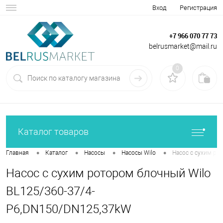
Вход
Регистрация
+7 966 070 77 73
belrusmarket@mail.ru
0
Каталог товаров
•
•
•
•
Главная
Каталог
Насосы
Насосы Wilo
Насос с сухим ро
Насос с сухим ротором блочный Wilo
BL125/360-37/4-
P6,DN150/DN125,37kW