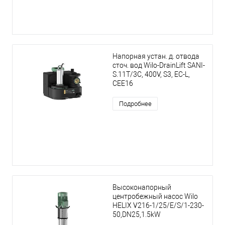
Напорная устан. д. отвода
сточ. вод Wilo-DrainLift SANI-
S.11T/3C, 400V, S3, EC-L,
CEE16
Подробнее
Высоконапорный
центробежный насос Wilo
HELIX V216-1/25/E/S/1-230-
50,DN25,1.5kW