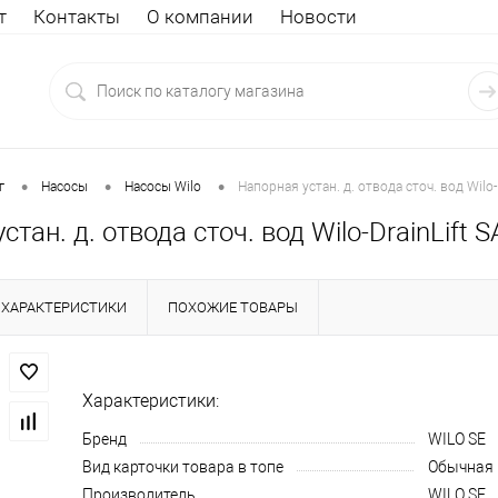
т
Контакты
О компании
Новости
•
•
•
г
Насосы
Насосы Wilo
Напорная устан. д. отвода сточ. вод Wilo-D
стан. д. отвода сточ. вод Wilo-DrainLift 
ХАРАКТЕРИСТИКИ
ПОХОЖИЕ ТОВАРЫ
Характеристики:
Бренд
WILO SE
Вид карточки товара в топе
Обычная
Производитель
WILO SE