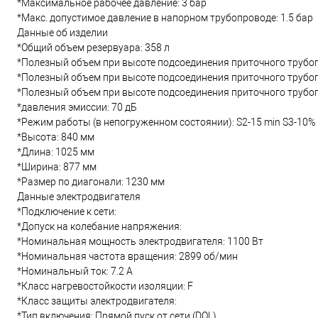
*Максимальное рабочее давление: 3 бар
*Макс. допустимое давление в напорном трубопроводе: 1.5 бар
Данные об изделии
*Общий объем резервуара: 358 л
*Полезный объем при высоте подсоединения приточного трубоп
*Полезный объем при высоте подсоединения приточного трубоп
*Полезный объем при высоте подсоединения приточного трубоп
*давления эмиссии: 70 дБ
*Режим работы (в непогруженном состоянии): S2-15 min S3-10%
*Высота: 840 мм
*Длина: 1025 мм
*Ширина: 877 мм
*Размер по диагонали: 1230 мм
Данные электродвигателя
*Подключение к сети:
*Допуск на колебание напряжения:
*Номинальная мощность электродвигателя: 1100 Вт
*Номинальная частота вращения: 2899 об/мин
*Номинальный ток: 7.2 А
*Класс нагревостойкости изоляции: F
*Класс защиты электродвигателя:
*Тип включения: Прямой пуск от сети (DOL)