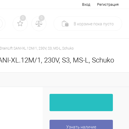
Вход
Регистрация
0
0
В корзине
пока
пусто
rainLift SANI-XL.12M/1, 230V, S3, MS-L, Schuko
SANI-XL.12M/1, 230V, S3, MS-L, Schuko
Узнать наличие