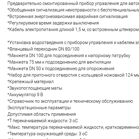
Предварительно смонтированный прибор управления для авто
*Обобщенная сигнализация неисправности с беспотенциальны
*Встроенная энергонезависимая аварийная сигнализация
*Регулируемое время задержки выключения
*Кабель электропитания длиной 1,5 м, со встроенным штекером
*Установка водоотведения с прибором управления и кабелем э
*Фланцевый переходник DN 80/100
*Манжета DN 100 для подсоединения к напорному патрубку
*Манжета 75 мм к подсоединению для вентиляции
*Манжета DN 50 к подсоединению для опорожнения
*Набор для приточного отверстия с кольцевой ножовкой 124 м
*Крепежный материал
*Звукопоглощающие маты
*Аккумулятор 9 В
*Справочник по эксплуатации и техническому обслуживанию
Эксплуатационные параметры
Допустимая область применения
*T перекачиваемой жидкости: 3 oC
*Макс. температура перекачиваемой жидкости, кратковременно 
*Температура окружающей среды: 3 oC