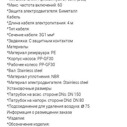
*Макс. частота включений: 60
*Защита электродвигателя: Биметалл
Кабель
*Длина кабеля электропитания: 4 м
*Тип кабеля:
*Сечение кабеля: 3G1 мм²
*Задвижка: С защитным контактом
Материалы
*Материал резервуара: PE
*Корпус насоса: PP-GF30
*Рабочее колесо: PP-GF30
*Вал: Stainless steel
*Материал уплотнения: NBR
*Материал электродвигателя: Stainless steel
Установочные размеры
*Патрубок на всас. стороне DNs: DN 150
*Патрубок на напорн. стороне DNd: DN 80
*Подсоединение для удаления воздуха: Ø 75
Информация о размещении заказа
*Изделие:
*Обозначение изделия: