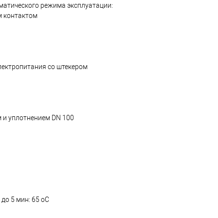
матического режима эксплуатации:
м контактом
лектропитания со штекером
м и уплотнением DN 100
до 5 мин: 65 oC