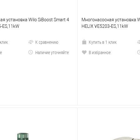
я установка Wilo SiBoost Smart 4
Многонасосная установка Wi
5-ES,11kW
HELIX VE5203-ES,11kW
 клик
К сравнению
Купить в 1 клик
е
Наличие уточняйте
В избранное