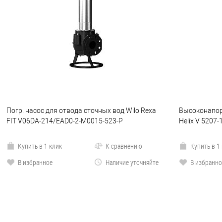
Погр. насос для отвода сточных вод Wilo Rexa
Высоконапор
FIT V06DA-214/EAD0-2-M0015-523-P
Helix V 5207
Купить в 1 клик
К сравнению
Купить в 1
В избранное
Наличие уточняйте
В избранно