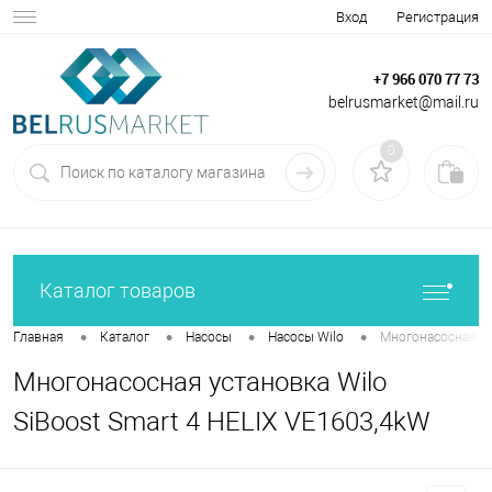
Вход
Регистрация
+7 966 070 77 73
belrusmarket@mail.ru
0
Каталог товаров
•
•
•
•
Главная
Каталог
Насосы
Насосы Wilo
Многонасосная ус
Многонасосная установка Wilo
SiBoost Smart 4 HELIX VE1603,4kW