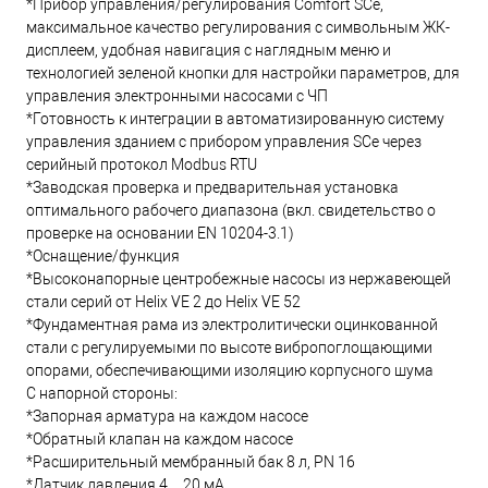
*Прибор управления/регулирования Comfort SCe,
максимальное качество регулирования с символьным ЖК-
дисплеем, удобная навигация с наглядным меню и
технологией зеленой кнопки для настройки параметров, для
управления электронными насосами с ЧП
*Готовность к интеграции в автоматизированную систему
управления зданием с прибором управления SCe через
серийный протокол Modbus RTU
*Заводская проверка и предварительная установка
оптимального рабочего диапазона (вкл. свидетельство о
проверке на основании EN 10204-3.1)
*Оснащение/функция
*Высоконапорные центробежные насосы из нержавеющей
стали серий от Helix VE 2 до Helix VE 52
*Фундаментная рама из электролитически оцинкованной
стали с регулируемыми по высоте вибропоглощающими
опорами, обеспечивающими изоляцию корпусного шума
С напорной стороны:
*Запорная арматура на каждом насосе
*Обратный клапан на каждом насосе
*Расширительный мембранный бак 8 л, PN 16
*Датчик давления 4…20 мА