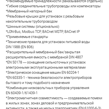
*Рекомендуемые принадлежности (заказываются отдельно)
*Гибкие соединительные трубопроводы или компенсаторы
*Мембранный напорный бак
*Резьбовые крышки для установок с резьбовым
накопительным трубопроводом
*Шинные системы (опционально)
*LON-Bus, Modbus TCP, BACnet MSTP, BACnet IP
*Применяемые стандарты
*Технические правила для установок питьевой воды
DIN 1988 (EN 806)
*Расширительный мембранный бак/закрытая
расширительная емкость с мембраной DIN 4807
*EN 50178 — оснащение сильноточных установок
электронными эксплуатационными материалами
*Электрическое оснащение машин EN 60204-1
*EN 60335-1 - техника безопасности электроприборов
бытового и тому подобного назначения
*Комбинации низковольтных приборов управления
EN 60439-1/61439-1
*Электромагнитная совместимость — создаваемые помехи
в жилых зонах, зонах деловой и предпринимательской
активности, а также на малых предприятиях (EN 61000-6-3)