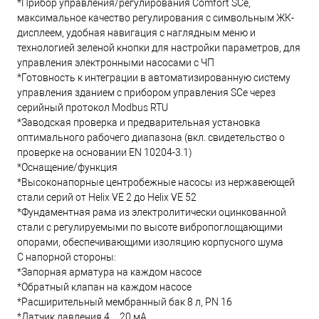
*Прибор управления/регулирования Comfort SCe,
максимальное качество регулирования с символьным ЖК-
дисплеем, удобная навигация с наглядным меню и
технологией зеленой кнопки для настройки параметров, для
управления электронными насосами с ЧП
*Готовность к интеграции в автоматизированную систему
управления зданием с прибором управления SCe через
серийный протокол Modbus RTU
*Заводская проверка и предварительная установка
оптимального рабочего диапазона (вкл. свидетельство о
проверке на основании EN 10204-3.1)
*Оснащение/функция
*Высоконапорные центробежные насосы из нержавеющей
стали серий от Helix VE 2 до Helix VE 52
*Фундаментная рама из электролитически оцинкованной
стали с регулируемыми по высоте вибропоглощающими
опорами, обеспечивающими изоляцию корпусного шума
С напорной стороны:
*Запорная арматура на каждом насосе
*Обратный клапан на каждом насосе
*Расширительный мембранный бак 8 л, PN 16
*Датчик давления 4…20 мА