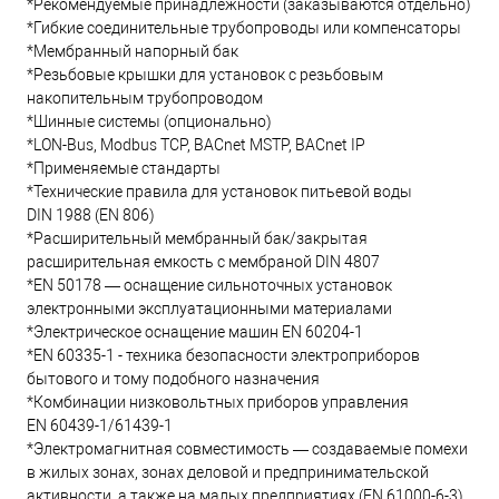
*Рекомендуемые принадлежности (заказываются отдельно)
*Гибкие соединительные трубопроводы или компенсаторы
*Мембранный напорный бак
*Резьбовые крышки для установок с резьбовым
накопительным трубопроводом
*Шинные системы (опционально)
*LON-Bus, Modbus TCP, BACnet MSTP, BACnet IP
*Применяемые стандарты
*Технические правила для установок питьевой воды
DIN 1988 (EN 806)
*Расширительный мембранный бак/закрытая
расширительная емкость с мембраной DIN 4807
*EN 50178 — оснащение сильноточных установок
электронными эксплуатационными материалами
*Электрическое оснащение машин EN 60204-1
*EN 60335-1 - техника безопасности электроприборов
бытового и тому подобного назначения
*Комбинации низковольтных приборов управления
EN 60439-1/61439-1
*Электромагнитная совместимость — создаваемые помехи
в жилых зонах, зонах деловой и предпринимательской
активности, а также на малых предприятиях (EN 61000-6-3)