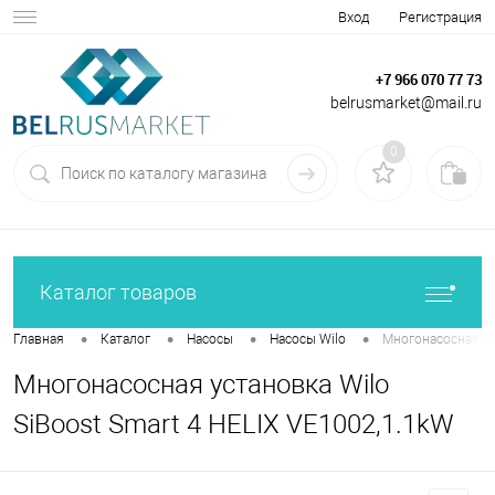
Вход
Регистрация
+7 966 070 77 73
belrusmarket@mail.ru
0
Каталог товаров
•
•
•
•
Главная
Каталог
Насосы
Насосы Wilo
Многонасосная ус
Многонасосная установка Wilo
SiBoost Smart 4 HELIX VE1002,1.1kW