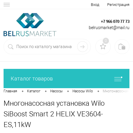
Вход
Регистрация
+7 966 070 77 73
belrusmarket@mail.ru
0
Каталог товаров
•
•
•
•
Главная
Каталог
Насосы
Насосы Wilo
Многонасосная ус
Многонасосная установка Wilo
SiBoost Smart 2 HELIX VE3604-
ES,11kW