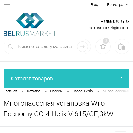
Вход
Регистрация
+7 966 070 77 73
belrusmarket@mail.ru
0
Каталог товаров
•
•
•
•
Главная
Каталог
Насосы
Насосы Wilo
Многонасосная ус
Многонасосная установка Wilo
Economy CO-4 Helix V 615/CE,3kW