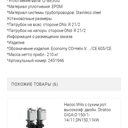
*Уплотнение вала: Q1BE3GG
*Материал уплотнения: EPDM
*Материал системы трубопроводов: Stainless steel
Установочные размеры
*Патрубок на всас. стороне DNs: R 21/2
*Патрубок на напорн. стороне DNd: R 21/2
Информация о размещении заказа
*Изделие:
*Обозначение изделия: Economy CO-Helix V…/CE 605/CE
*Масса нетто прибл.: 210 кг
*Артикульный номер: 2451946
ПОХОЖИЕ ТОВАРЫ (6)
Насос Wilo с сухим рот.
высокоэф. двойн. Stratos
GIGA-D 150/1-
14/11,DN150,11kW