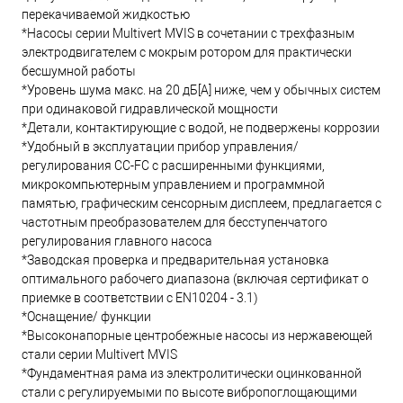
перекачиваемой жидкостью
*Насосы серии Multivert MVIS в сочетании с трехфазным
электродвигателем с мокрым ротором для практически
бесшумной работы
*Уровень шума макс. на 20 дБ[A] ниже, чем у обычных систем
при одинаковой гидравлической мощности
*Детали, контактирующие с водой, не подвержены коррозии
*Удобный в эксплуатации прибор управления/
регулирования CC-FC с расширенными функциями,
микрокомпьютерным управлением и программной
памятью, графическим сенсорным дисплеем, предлагается с
частотным преобразователем для бесступенчатого
регулирования главного насоса
*Заводская проверка и предварительная установка
оптимального рабочего диапазона (включая сертификат о
приемке в соответствии с EN10204 - 3.1)
*Оснащение/ функции
*Высоконапорные центробежные насосы из нержавеющей
стали серии Multivert MVIS
*Фундаментная рама из электролитически оцинкованной
стали с регулируемыми по высоте вибропоглощающими