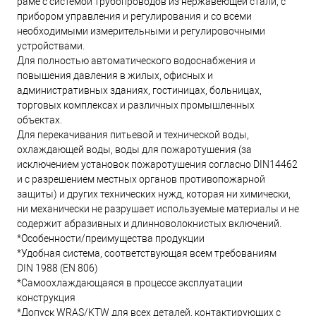
раме с системой трубопроводов из нержавеющей стали, с
прибором управления и регулирования и со всеми
необходимыми измерительными и регулировочными
устройствами.
Для полностью автоматического водоснабжения и
повышения давления в жилых, офисных и
административных зданиях, гостиницах, больницах,
торговых комплексах и различных промышленных
объектах.
Для перекачивания питьевой и технической воды,
охлаждающей воды, воды для пожаротушения (за
исключением установок пожаротушения согласно DIN14462
и с разрешением местных органов противопожарной
защиты) и других технических нужд, которая ни химически,
ни механически не разрушает используемые материалы и не
содержит абразивных и длинноволокнистых включений.
*Особенности/преимущества продукции
*Удобная система, соответствующая всем требованиям
DIN 1988 (EN 806)
*Самоохлаждающаяся в процессе эксплуатации
конструкция
*Допуск WRAS/KTW для всех деталей, контактирующих с