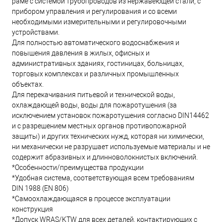
раме с системой трубопроводов из нержавеющей стали, с
прибором управления и регулирования и со всеми
необходимыми измерительными и регулировочными
устройствами.
Для полностью автоматического водоснабжения и
повышения давления в жилых, офисных и
административных зданиях, гостиницах, больницах,
торговых комплексах и различных промышленных
объектах.
Для перекачивания питьевой и технической воды,
охлаждающей воды, воды для пожаротушения (за
исключением установок пожаротушения согласно DIN14462
и с разрешением местных органов противопожарной
защиты) и других технических нужд, которая ни химически,
ни механически не разрушает используемые материалы и не
содержит абразивных и длинноволокнистых включений.
*Особенности/преимущества продукции
*Удобная система, соответствующая всем требованиям
DIN 1988 (EN 806)
*Самоохлаждающаяся в процессе эксплуатации
конструкция
*Допуск WRAS/KTW для всех деталей, контактирующих с