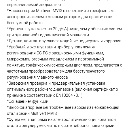
перекачиваемой жидкостью
*Насосы серии Multivert MVIS в сочетании с трехфазным
электродвигателем с мокрым ротором для практически
бесшумной работы
*Уровень шума макс. на 20 дБ[A] ниже, чем у обычных систем
при одинаковой гидравлической мощности
*Детали, контактирующие с водой, не подвержены коррозии
*Удобный в эксплуатации прибор управления/
регулирования CC-FC с расширенными функциями,
микрокомпьютерным управлением и программной
памятью, графическим сенсорным дисплеем, предлагается с
частотным преобразователем для бесступенчатого
регулирования главного насоса
*Заводская проверка и предварительная установка
оптимального рабочего диапазона (включая сертификат о
приемке в соответствии с EN10204 - 3.1)
*Оснащение/ функции
*Высоконапорные центробежные насосы из нержавеющей
стали серии Multivert MVIS
*Фундаментная рама из электролитически оцинкованной
стали с регулируемыми по высоте вибропоглощающими