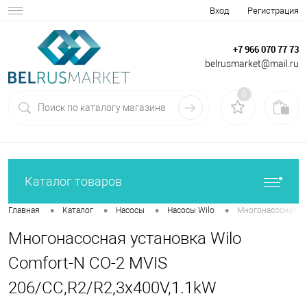
Вход
Регистрация
+7 966 070 77 73
belrusmarket@mail.ru
0
Каталог товаров
•
•
•
•
Главная
Каталог
Насосы
Насосы Wilo
Многонасосная ус
Многонасосная установка Wilo
Comfort-N CO-2 MVIS
206/CC,R2/R2,3x400V,1.1kW