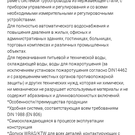
раме с системой трубопроводов из нержавеющей стали, с
прибором управления и регулирования и со всеми
необходимыми измерительными и регулировочными
устройствами.
Для полностью автоматического водоснабжения и
повышения давления в жилых, офисных и
административных зданиях, гостиницах, больницах,
торговых комплексах и различных промышленных
объектах.
Для перекачивания питьевой и технической воды,
охлаждающей воды, воды для пожаротушения (за
исключением установок пожаротушения согласно DIN14462
и с разрешением местных органов противопожарной
защиты) и других технических нужд, которая ни химически,
ни механически не разрушает используемые материалы и не
содержит абразивных и длинноволокнистых включений.
*Особенности/преимущества продукции
*Удобная система, соответствующая всем требованиям
DIN 1988 (EN 806)
*Самоохлаждающаяся в процессе эксплуатации
конструкция
*Допуск WRAS/KTW для всех деталей, контактирующих с