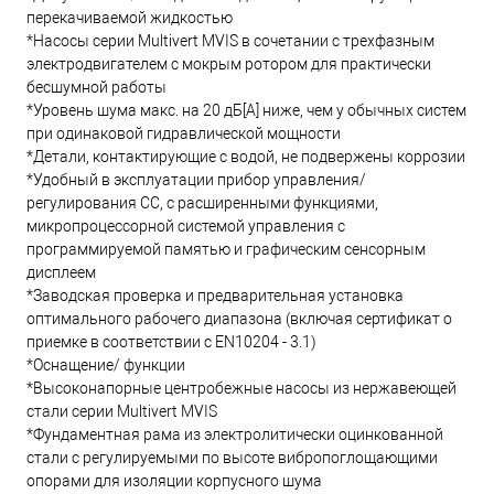
перекачиваемой жидкостью
*Насосы серии Multivert MVIS в сочетании с трехфазным
электродвигателем с мокрым ротором для практически
бесшумной работы
*Уровень шума макс. на 20 дБ[A] ниже, чем у обычных систем
при одинаковой гидравлической мощности
*Детали, контактирующие с водой, не подвержены коррозии
*Удобный в эксплуатации прибор управления/
регулирования CC, с расширенными функциями,
микропроцессорной системой управления с
программируемой памятью и графическим сенсорным
дисплеем
*Заводская проверка и предварительная установка
оптимального рабочего диапазона (включая сертификат о
приемке в соответствии с EN10204 - 3.1)
*Оснащение/ функции
*Высоконапорные центробежные насосы из нержавеющей
стали серии Multivert MVIS
*Фундаментная рама из электролитически оцинкованной
стали с регулируемыми по высоте вибропоглощающими
опорами для изоляции корпусного шума