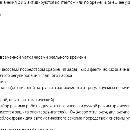
значения 2 и 3 активируются контактом или по времени, внешнее у
я
 временной метки часами реального времени
 насосами посредством сравнения заданных и фактических значен
атого регулирования главного насоса
ния
 насос(ов) пиковой нагрузки в зависимости от регулируемых величи
ой, выкл., автоматический)
ыбор режима работы для каждого насоса и ручной режим при неис
меется защита электродвигателя), «O» (насос отключен, включени
деблокирован для автоматического режима посредством системы у