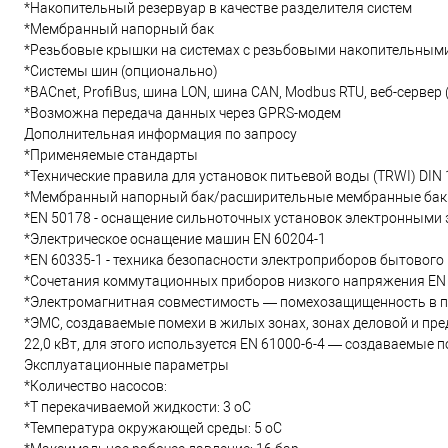
*Накопительный резервуар в качестве разделителя систем
*Мембранный напорный бак
*Резьбовые крышки на системах с резьбовыми накопительным
*Системы шин (опционально)
*BACnet, ProfiBus, шина LON, шина CAN, Modbus RTU, веб-сервер 
*Возможна передача данных через GPRS-модем
Дополнительная информация по запросу
*Применяемые стандарты
*Технические правила для установок питьевой воды (TRWI) DIN 
*Мембранный напорный бак/расширительные мембранные баки
*EN 50178 - оснащение сильноточных установок электронным
*Электрическое оснащение машин EN 60204-1
*EN 60335-1 - техника безопасности электроприборов бытового
*Сочетания коммутационных приборов низкого напряжения EN 
*Электромагнитная совместимость — помехозащищенность в п
*ЭМС, создаваемые помехи в жилых зонах, зонах деловой и пре
22,0 кВт, для этого используется EN 61000-6-4 — создаваемые
Эксплуатационные параметры
*Количество насосов:
*T перекачиваемой жидкости: 3 oC
*Температура окружающей среды: 5 oC