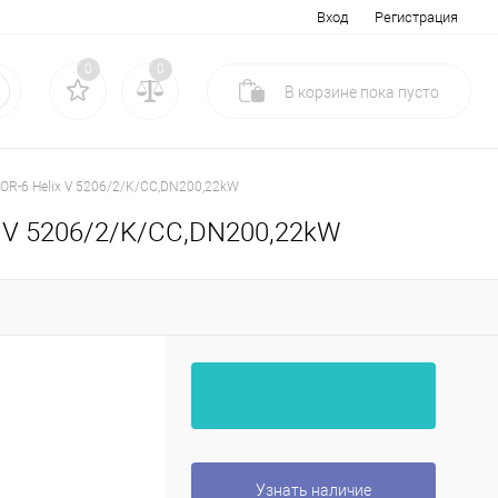
Вход
Регистрация
0
0
В корзине
пока
пусто
OR-6 Helix V 5206/2/K/CC,DN200,22kW
x V 5206/2/K/CC,DN200,22kW
Узнать наличие