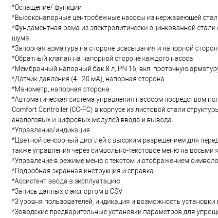
*Оснащение/ функции
*Высоконапорные центробежные насосы из нержавеющей стали 
*Фундаментная рама из электролитически оцинкованной стали
шума
*Запорная арматура на стороне всасывания и напорной сторон
*Обратный клапан на напорной стороне каждого насоса
*Мембранный напорный бак 8 л, PN 16, вкл. проточную арматур
*Датчик давления (4 - 20 мА), напорная сторона
*Манометр, напорная сторона
*Автоматическая система управления насосом посредством по
Comfort Controller (CC-FC) в корпусе из листовой стали структу
аналоговых и цифровых модулей ввода и вывода.
*Управление/индикация
*Цветной сенсорный дисплей с высоким разрешением для перед
также управления через символьно-текстовое меню на восьми 
*Управление в режиме меню с текстом и отображением символ
*Подробная экранная инструкция и справка
*Ассистент ввода в эксплуатацию
*Запись данных с экспортом в CSV
*3 уровня пользователей, индикация и возможность установки
*Заводские предварительные установки параметров для упрощ