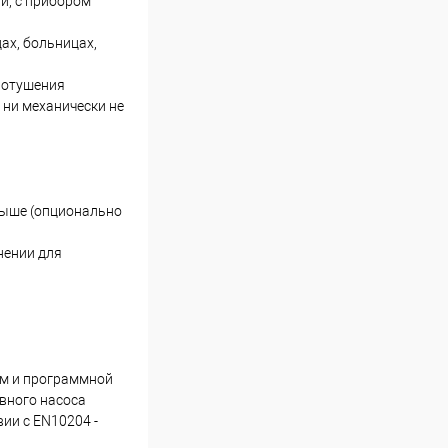
и, с прибором
ах, больницах,
ротушения
 ни механически не
 выше (опционально
нении для
ем и программной
вного насоса
ии с EN10204 -