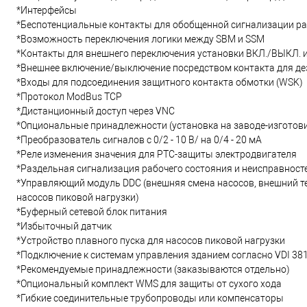
*Интерфейсы
*Беспотенциальные контакты для обобщенной сигнализации ра
*Возможность переключения логики между SBM и SSM
*Контакты для внешнего переключения установки ВКЛ./ВЫКЛ. и
*Внешнее включение/выключение посредством контакта для де
*Входы для подсоединения защитного контакта обмотки (WSK)
*Протокол ModBus TCP
*Дистанционный доступ через VNC
*Опциональные принадлежности (установка на заводе-изготови
*Преобразователь сигналов с 0/2 - 10 В/ на 0/4 - 20 мА
*Реле изменения значения для PTC-защиты электродвигателя
*Раздельная сигнализация рабочего состояния и неисправност
*Управляющий модуль DDC (внешняя смена насосов, внешний т
насосов пиковой нагрузки)
*Буферный сетевой блок питания
*Избыточный датчик
*Устройство плавного пуска для насосов пиковой нагрузки
*Подключение к системам управления зданием согласно VDI 38
*Рекомендуемые принадлежности (заказываются отдельно)
*Опциональный комплект WMS для защиты от сухого хода
*Гибкие соединительные трубопроводы или компенсаторы