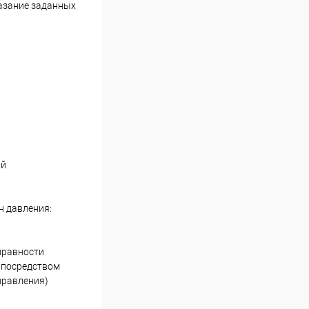
казание заданных
ий
н давления:
правности
е посредством
правления)