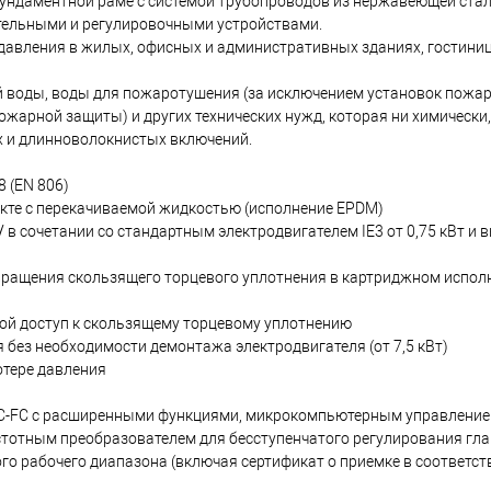
ундаментной раме с системой трубопроводов из нержавеющей стал
тельными и регулировочными устройствами.
авления в жилых, офисных и административных зданиях, гостиниц
й воды, воды для пожаротушения (за исключением установок пожа
жарной защиты) и других технических нужд, которая ни химически,
 и длинноволокнистых включений.
 (EN 806)
кте с перекачиваемой жидкостью (исполнение EPDM)
 в сочетании со стандартным электродвигателем IE3 от 0,75 кВт и
вращения скользящего торцевого уплотнения в картриджном испол
ой доступ к скользящему торцевому уплотнению
без необходимости демонтажа электродвигателя (от 7,5 кВт)
отере давления
CC-FC с расширенными функциями, микрокомпьютерным управлени
стотным преобразователем для бесступенчатого регулирования гла
о рабочего диапазона (включая сертификат о приемке в соответств