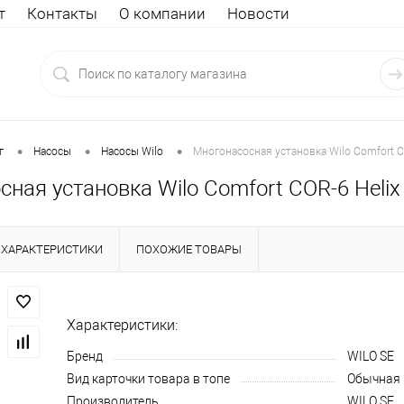
т
Контакты
О компании
Новости
•
•
•
г
Насосы
Насосы Wilo
Многонасосная установка Wilo Comfort C
ная установка Wilo Comfort COR-6 Heli
ХАРАКТЕРИСТИКИ
ПОХОЖИЕ ТОВАРЫ
Характеристики:
Бренд
WILO SE
Вид карточки товара в топе
Обычная
Производитель
WILO SE