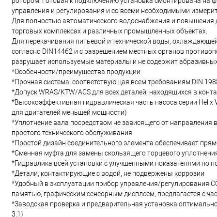
ротором. Готовая к подключению установка смонтирована на ф
управления и регулирования и со всеми необходимыми измери
Для полностью автоматического водоснабжения и повышения д
торговых комплексах и различных промышленных объектах.
Для перекачивания питьевой и технической воды, охлаждающе
согласно DIN14462 и с разрешением местных органов противопо
разрушает используемые материалы и не содержит абразивных
*Особенности/преимущества продукции
*Прочная система, соответствующая всем требованиям DIN 1988
*Допуск WRAS/KTW/ACS для всех деталей, находящихся в конта
*Высокоэффективная гидравлическая часть насоса серии Helix V
для двигателей меньшей мощности)
*Уплотнение вала посредством не зависящего от направления 
простого технического обслуживания
*Простой дизайн соединительного элемента обеспечивает прям
*Сменная муфта для замены скользящего торцевого уплотнения 
*Гидравлика всей установки с улучшенными показателями по п
*Детали, контактирующие с водой, не подвержены коррозии
*Удобный в эксплуатации прибор управления/регулирования 
памятью, графическим сенсорным дисплеем, предлагается с ча
*Заводская проверка и предварительная установка оптимальног
3.1)