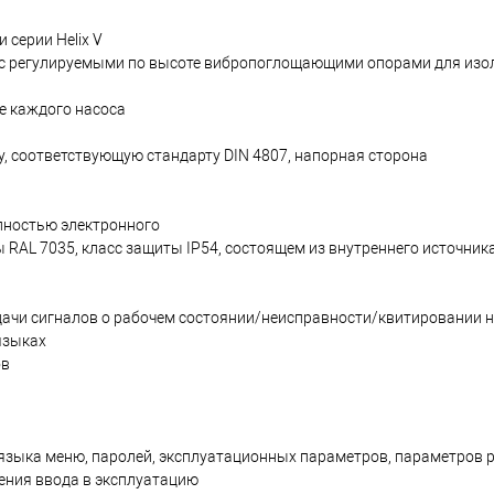
серии Helix V
 с регулируемыми по высоте вибропоглощающими опорами для изо
е каждого насоса
у, соответствующую стандарту DIN 4807, напорная сторона
лностью электронного
ры RAL 7035, класс защиты IP54, состоящем из внутреннего источника
ачи сигналов о рабочем состоянии/неисправности/квитировании н
языках
ов
 языка меню, паролей, эксплуатационных параметров, параметров 
ения ввода в эксплуатацию