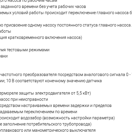
ого насоса по рабочим часам
 заданного времени без учета рабочих часов
аемых условий работы происходит переключение главного насоса б
 присвоение одному насосу постоянного статуса главного насоса.
работы
ция кратковременного включения насоса)
вумя тестовыми режимами
овки
частотного преобразователя посредством аналогового сигнала 0 - 
и; 10 В соответствуют конечному значению датчика
рмореле защиты электродвигателя от 5,5 кВт)
насос при неисправности
средством настраиваемых времени задержки и пределов
задаваемым переключением по времени
 происходит водозабор (возможность настройки параметра)
ое заполнение потребительского трубопровода)
 поплавкового или манометрического выключателя