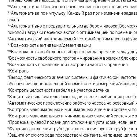
*Переключение насосов для оптимизации времени работы кажд
**Альтернатива: Цикличное переключение насосов по истечении
**Альтернатива по импульсу: Каждый раз при изменении задав
часов
**Альтернативно с предварительным выбором насоса: Возможно
пиковой нагрузки переключаются с оптимизацией по времени 
*Автоматический настраиваемый тестовый режим насоса (функ
**Возможность активации/дезактивации
**Возможность свободного выбора периода времени между д
*Возможность свободного программирования времени блокир
*Возможность произвольной настройки частоты вращения
*Контроль
*Вывод фактического значения системы и фактической частоты 
обеспечения дополнительной возможности измерения/индикаци
*Контроль целостности кабеля на участке датчика
*Защитный выключатель электродвигателя/комбинация реле (те
*Автоматическое переключение рабочего насоса на резервный 
*Контроль максимальных и минимальных значений системы по
*Контроль максимальных и минимальных значений системы с 
*Проверка нулевой подачи для отключения установки, если не
*Функция заполнения трубы для заполнения пустых труб (перв
*Защита от сухого хода посредством контакта, например, для