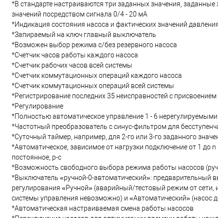
*В стандарте настраиваются три заданных значения, заданные 
значений посредством сигнала 0/4 - 20 мА
*Индикация состояния насоса и фактических значений давлени
*Запираемый на ключ главный выключатель
*Возможен выбор режима с/без резервного насоса
*Счетчик часов работы каждого насоса
*Счетчик рабочих часов всей системы
*Счетчик коммутационных операций каждого насоса
*Счетчик коммутационных операций всей системы
*Регистрирование последних 35 неисправностей с присвоением
*Регулирование
*Полностью автоматическое управление 1 - 6 нерегулируемыми
*Частотный преобразователь с синус-фильтром для бесступенч
*Суточный таймер, например, для 2-го или 3-го заданного значе
*Автоматическое, зависимое от нагрузки подключение от 1 до n
постоянное, p-c
*Возможность свободного выбора режима работы насосов (ручн
*Выключатель «ручной-0-автоматический»: предварительный в
регулирования «Ручной» (аварийный/тестовый режим от сети, и
системы управления невозможно) и «Автоматический» (насос 
*Автоматическая настраиваемая смена работы насосов