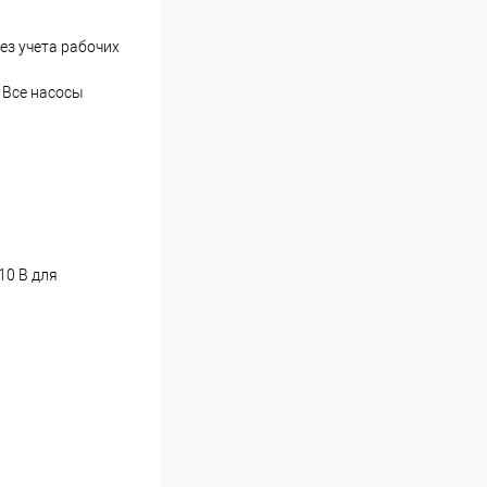
ез учета рабочих
 Все насосы
10 В для