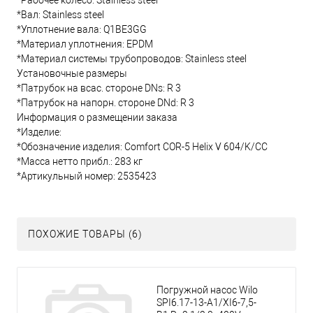
*Рабочее колесо: Stainless steel
*Вал: Stainless steel
*Уплотнение вала: Q1BE3GG
*Материал уплотнения: EPDM
*Материал системы трубопроводов: Stainless steel
Установочные размеры
*Патрубок на всас. стороне DNs: R 3
*Патрубок на напорн. стороне DNd: R 3
Информация о размещении заказа
*Изделие:
*Обозначение изделия: Comfort COR-5 Helix V 604/K/CC
*Масса нетто прибл.: 283 кг
*Артикульный номер: 2535423
ПОХОЖИЕ ТОВАРЫ (6)
Погружной насос Wilo
SPI6.17-13-A1/XI6-7,5-