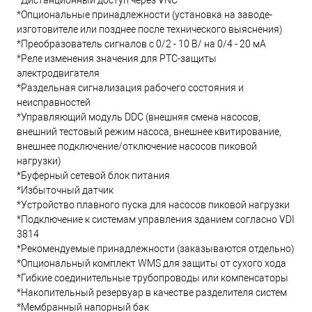
*Дистанционный доступ через VNC
*Опциональные принадлежности (установка на заводе-
изготовителе или позднее после технического выяснения)
*Преобразователь сигналов с 0/2 - 10 В/ на 0/4 - 20 мА
*Реле изменения значения для PTC-защиты
электродвигателя
*Раздельная сигнализация рабочего состояния и
неисправностей
*Управляющий модуль DDC (внешняя смена насосов,
внешний тестовый режим насоса, внешнее квитирование,
внешнее подключение/отключение насосов пиковой
нагрузки)
*Буферный сетевой блок питания
*Избыточный датчик
*Устройство плавного пуска для насосов пиковой нагрузки
*Подключение к системам управления зданием согласно VDI
3814
*Рекомендуемые принадлежности (заказываются отдельно)
*Опциональный комплект WMS для защиты от сухого хода
*Гибкие соединительные трубопроводы или компенсаторы
*Накопительный резервуар в качестве разделителя систем
*Мембранный напорный бак