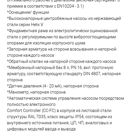
оптимального рабочего диапазона (включая сертификат о
приемке в соответствии с EN10204 - 3.1)
*Оснащение/ функции
*Высоконапорные центробежные насосы из нержавеющей
стали серии Helix V
*Фундаментная рама из электролитически оцинкованной
стали с регулируемыми по высоте вибропоглощающими
опорами для изоляции корпусного шума
*Запорная арматура на стороне всасывания и напорной
стороне каждого насоса
*Обратный клапан на напорной стороне каждого насоса
*Мембранный напорный бак 8 л, PN 16, вкл. проточную
арматуру, соответствующую стандарту DIN 4807, напорная
сторона
*Датчик давления (4 - 20 мА), напорная сторона
*Манометр, напорная сторона
*Автоматическая система управления насосом посредством
полностью электронного
Comfort Controller (CC-FC) в корпусе из листовой стали
структуры RAL 7035, класс защиты IP54, состоящем из
внутреннего источника питания, ЦП, ЧП, аналоговых и
цифровых модулей ввода и вывода.