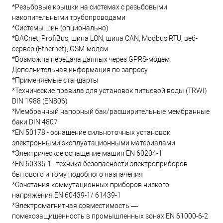
*Резьбовые крышки на системах с резьбовыми
накопительными трубопроводами
*Системы шин (опционально)
*BACnet, ProfiBus, шина LON, шина CAN, Modbus RTU, веб-
сервер (Ethernet), GSM-модем
*Возможна передача данных через GPRS-модем
Дополнительная информация по запросу
*Применяемые стандарты
*Технические правила для установок питьевой воды (TRWI)
DIN 1988 (EN806)
*Мембранный напорный бак/расширительные мембранные
баки DIN 4807
*EN 50178 - оснащение сильноточных установок
электронными эксплуатационными материалами
*Электрическое оснащение машин EN 60204-1
*EN 60335-1 - техника безопасности электроприборов
бытового и тому подобного назначения
*Сочетания коммутационных приборов низкого
напряжения EN 60439-1/ 61439-1
*Электромагнитная совместимость —
помехозащищенность в промышленных зонах EN 61000-6-2