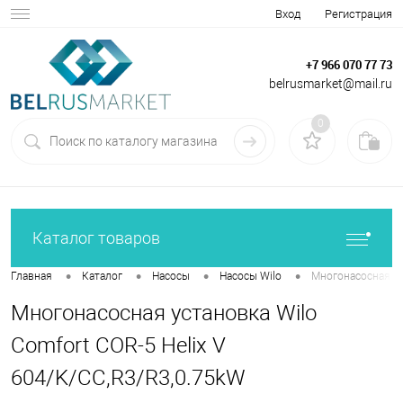
Вход
Регистрация
+7 966 070 77 73
belrusmarket@mail.ru
0
Каталог товаров
•
•
•
•
Главная
Каталог
Насосы
Насосы Wilo
Многонасосная ус
Многонасосная установка Wilo
Comfort COR-5 Helix V
604/K/CC,R3/R3,0.75kW