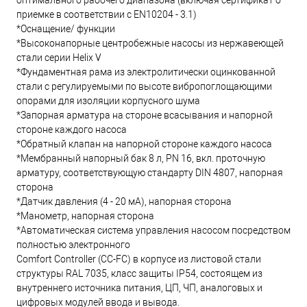
оптимального рабочего диапазона (включая сертификат о
приемке в соответствии с EN10204 - 3.1)
*Оснащение/ функции
*Высоконапорные центробежные насосы из нержавеющей
стали серии Helix V
*Фундаментная рама из электролитически оцинкованной
стали с регулируемыми по высоте вибропоглощающими
опорами для изоляции корпусного шума
*Запорная арматура на стороне всасывания и напорной
стороне каждого насоса
*Обратный клапан на напорной стороне каждого насоса
*Мембранный напорный бак 8 л, PN 16, вкл. проточную
арматуру, соответствующую стандарту DIN 4807, напорная
сторона
*Датчик давления (4 - 20 мА), напорная сторона
*Манометр, напорная сторона
*Автоматическая система управления насосом посредством
полностью электронного
Comfort Controller (CC-FC) в корпусе из листовой стали
структуры RAL 7035, класс защиты IP54, состоящем из
внутреннего источника питания, ЦП, ЧП, аналоговых и
цифровых модулей ввода и вывода.