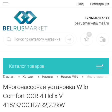
Вход
Регистрация
+7 966 070 77 73
belrusmarket@mail.ru
0
Каталог товаров
•
•
•
•
Главная
Каталог
Насосы
Насосы Wilo
Многонасосная ус
Многонасосная установка Wilo
Comfort COR-4 Helix V
418/K/CC,R2/R2,2.2kW