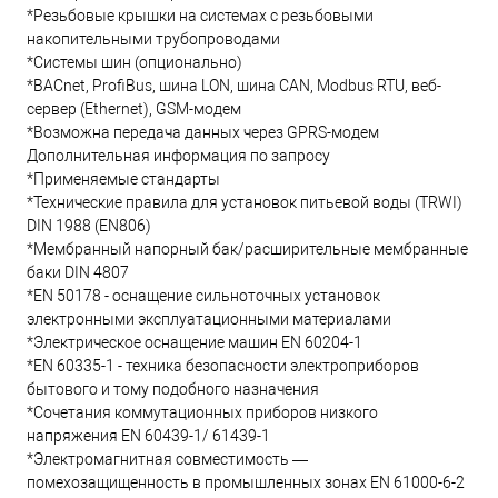
*Резьбовые крышки на системах с резьбовыми
накопительными трубопроводами
*Системы шин (опционально)
*BACnet, ProfiBus, шина LON, шина CAN, Modbus RTU, веб-
сервер (Ethernet), GSM-модем
*Возможна передача данных через GPRS-модем
Дополнительная информация по запросу
*Применяемые стандарты
*Технические правила для установок питьевой воды (TRWI)
DIN 1988 (EN806)
*Мембранный напорный бак/расширительные мембранные
баки DIN 4807
*EN 50178 - оснащение сильноточных установок
электронными эксплуатационными материалами
*Электрическое оснащение машин EN 60204-1
*EN 60335-1 - техника безопасности электроприборов
бытового и тому подобного назначения
*Сочетания коммутационных приборов низкого
напряжения EN 60439-1/ 61439-1
*Электромагнитная совместимость —
помехозащищенность в промышленных зонах EN 61000-6-2