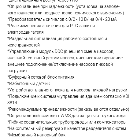
*Дистанционный доступ через VNC
*Опциональные принадлежности (установка на заводе-
изготовителе или позднее после технического выяснения)
*Преобразователь сигналов с 0/2 - 10 В/ на 0/4 - 20 мА
*Реле изменения значения для PTC-защиты
электродвигателя
*Раздельная сигнализация рабочего состояния и
неисправностей
*Управляющий модуль DDC (внешняя смена насосов,
внешний тестовый режим насоса, внешнее квитирование,
внешнее подключение/отключение насосов пиковой
нагрузки)
*Буферный сетевой блок питания
*Избыточный датчик
*Устройство плавного пуска для насосов пиковой нагрузки
*Подключение к системам управления зданием согласно VDI
3814
*Рекомендуемые принадлежности (заказываются отдельно)
*Опциональный комплект WMS для защиты от сухого хода
*Гибкие соединительные трубопроводы или компенсаторы
*Накопительный резервуар в качестве разделителя систем
*Мембранный напорный бак