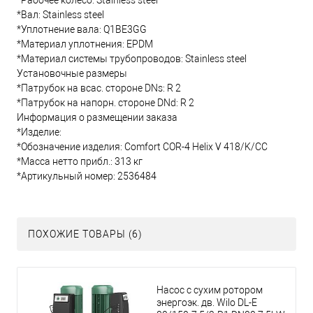
*Рабочее колесо: Stainless steel
*Вал: Stainless steel
*Уплотнение вала: Q1BE3GG
*Материал уплотнения: EPDM
*Материал системы трубопроводов: Stainless steel
Установочные размеры
*Патрубок на всас. стороне DNs: R 2
*Патрубок на напорн. стороне DNd: R 2
Информация о размещении заказа
*Изделие:
*Обозначение изделия: Comfort COR-4 Helix V 418/K/CC
*Масса нетто прибл.: 313 кг
*Артикульный номер: 2536484
ПОХОЖИЕ ТОВАРЫ (6)
Насос с сухим ротором
энергоэк. дв. Wilo DL-E