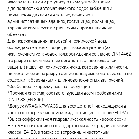
измерительными и регулирующими устройствами.
Для полностью автоматического водоснабжения и
повышения давления в жилых, офисных и
административных зданиях, гостиницах, больницах,
торговых комплексах и различных промышленных
объектах.
Для перекачивания питьевой и технической воды,
охлаждающей воды, воды для пожаротушения (за
исключением установок пожаротушения согласно DIN14462
и с разрешением местных органов противопожарной
защиты) и других технических нужд, которая ни химически,
ни механически не разрушает используемые материалы и не
содержит абразивных и длинноволокнистых включений.
*Особенности/преимущества продукции
*Прочная система, соответствующая всем требованиям
DIN 1988 (EN 806)
*Допуск WRAS/KTW/ACS для всех деталей, находящихся в
контакте с перекачиваемой жидкостью (исполнение EPDM)
*Высокоэффективная гидравлическая часть насоса серии
Helix VЕ в сочетании со стандартными электродвигателями
класса IE4 IEC, а также со встроенным частотным
преобразователем с воздушным охлаждением