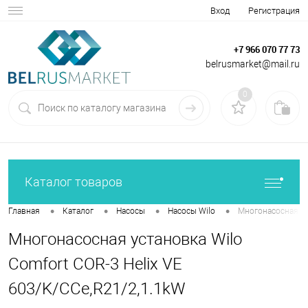
Вход
Регистрация
+7 966 070 77 73
belrusmarket@mail.ru
0
Каталог товаров
•
•
•
•
Главная
Каталог
Насосы
Насосы Wilo
Многонасосная ус
Многонасосная установка Wilo
Comfort COR-3 Helix VE
603/K/CCe,R21/2,1.1kW