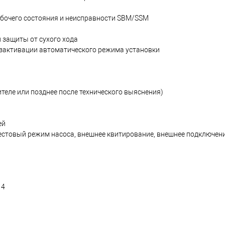
бочего состояния и неисправности SBM/SSM
 защиты от сухого хода
зактивации автоматического режима установки
теле или позднее после технического выяснения)
ей
естовый режим насоса, внешнее квитирование, внешнее подключен
14