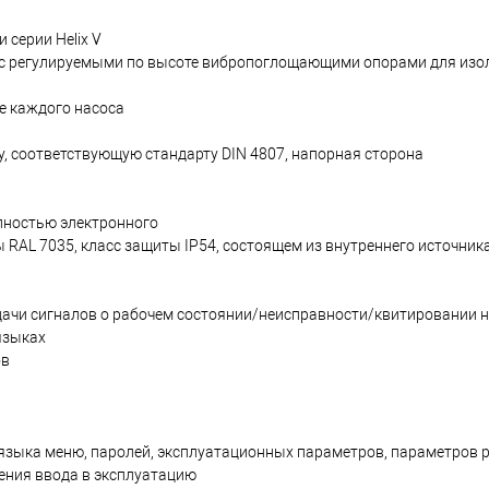
серии Helix V
 с регулируемыми по высоте вибропоглощающими опорами для изо
е каждого насоса
у, соответствующую стандарту DIN 4807, напорная сторона
лностью электронного
ры RAL 7035, класс защиты IP54, состоящем из внутреннего источника
ачи сигналов о рабочем состоянии/неисправности/квитировании н
языках
ов
 языка меню, паролей, эксплуатационных параметров, параметров 
ения ввода в эксплуатацию