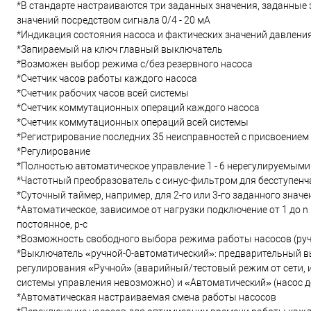
*В стандарте настраиваются три заданных значения, заданные 
значений посредством сигнала 0/4 - 20 мА
*Индикация состояния насоса и фактических значений давлени
*Запираемый на ключ главный выключатель
*Возможен выбор режима с/без резервного насоса
*Счетчик часов работы каждого насоса
*Счетчик рабочих часов всей системы
*Счетчик коммутационных операций каждого насоса
*Счетчик коммутационных операций всей системы
*Регистрирование последних 35 неисправностей с присвоением
*Регулирование
*Полностью автоматическое управление 1 - 6 нерегулируемыми
*Частотный преобразователь с синус-фильтром для бесступенч
*Суточный таймер, например, для 2-го или 3-го заданного значе
*Автоматическое, зависимое от нагрузки подключение от 1 до n
постоянное, p-c
*Возможность свободного выбора режима работы насосов (ручн
*Выключатель «ручной-0-автоматический»: предварительный в
регулирования «Ручной» (аварийный/тестовый режим от сети, и
системы управления невозможно) и «Автоматический» (насос 
*Автоматическая настраиваемая смена работы насосов