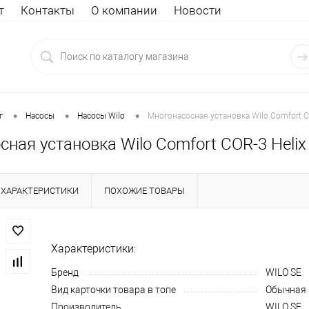
т
Контакты
О компании
Новости
•
•
•
г
Насосы
Насосы Wilo
Многонасосная установка Wilo Comfort 
сная установка Wilo Comfort COR-3 Hel
ХАРАКТЕРИСТИКИ
ПОХОЖИЕ ТОВАРЫ
Характеристики:
Бренд
WILO SE
Вид карточки товара в топе
Обычная
Производитель
WILO SE