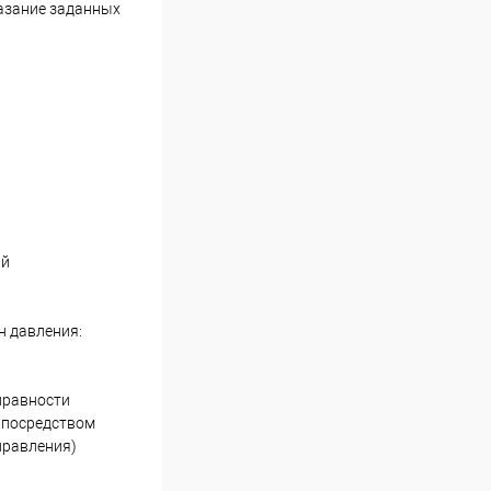
казание заданных
ий
н давления:
правности
е посредством
правления)