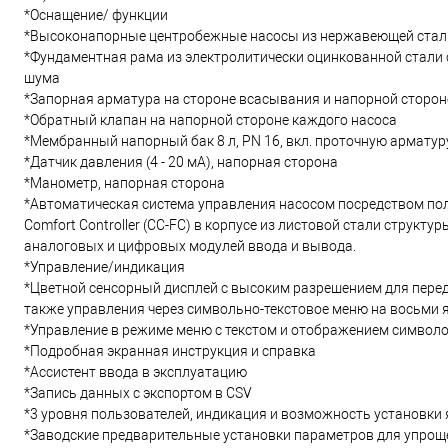
*Оснащение/ функции
*Высоконапорные центробежные насосы из нержавеющей стали 
*Фундаментная рама из электролитически оцинкованной стали
шума
*Запорная арматура на стороне всасывания и напорной сторон
*Обратный клапан на напорной стороне каждого насоса
*Мембранный напорный бак 8 л, PN 16, вкл. проточную арматур
*Датчик давления (4 - 20 мА), напорная сторона
*Манометр, напорная сторона
*Автоматическая система управления насосом посредством по
Comfort Controller (CC-FC) в корпусе из листовой стали структу
аналоговых и цифровых модулей ввода и вывода.
*Управление/индикация
*Цветной сенсорный дисплей с высоким разрешением для перед
также управления через символьно-текстовое меню на восьми 
*Управление в режиме меню с текстом и отображением символ
*Подробная экранная инструкция и справка
*Ассистент ввода в эксплуатацию
*Запись данных с экспортом в CSV
*3 уровня пользователей, индикация и возможность установки
*Заводские предварительные установки параметров для упрощ