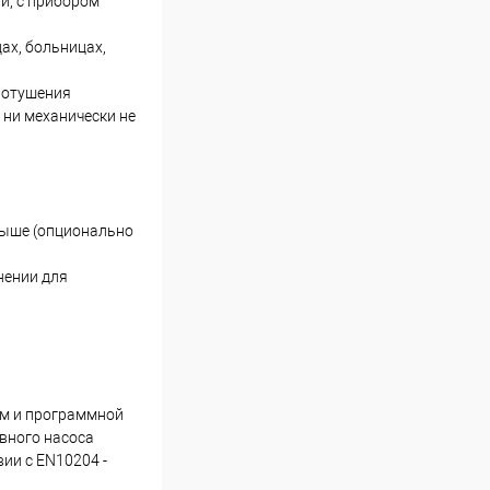
и, с прибором
ах, больницах,
ротушения
 ни механически не
 выше (опционально
нении для
ем и программной
вного насоса
ии с EN10204 -