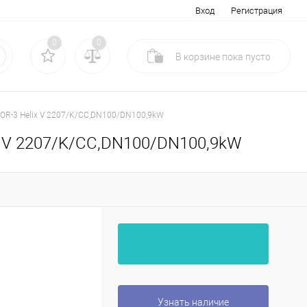
Вход
Регистрация
0
0
В корзине
пока
пусто
COR-3 Helix V 2207/K/CC,DN100/DN100,9kW
ix V 2207/K/CC,DN100/DN100,9kW
Узнать наличие