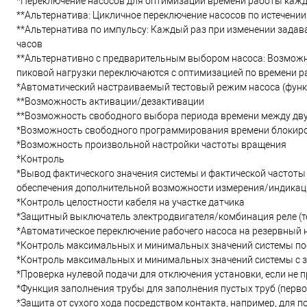
*Переключение насосов для оптимизации времени работы кажд
**Альтернатива: Цикличное переключение насосов по истечении
**Альтернатива по импульсу: Каждый раз при изменении задав
часов
**Альтернативно с предварительным выбором насоса: Возможно
пиковой нагрузки переключаются с оптимизацией по времени 
*Автоматический настраиваемый тестовый режим насоса (функ
**Возможность активации/дезактивации
**Возможность свободного выбора периода времени между д
*Возможность свободного программирования времени блокир
*Возможность произвольной настройки частоты вращения
*Контроль
*Вывод фактического значения системы и фактической частоты 
обеспечения дополнительной возможности измерения/индикаци
*Контроль целостности кабеля на участке датчика
*Защитный выключатель электродвигателя/комбинация реле (те
*Автоматическое переключение рабочего насоса на резервный 
*Контроль максимальных и минимальных значений системы по
*Контроль максимальных и минимальных значений системы с 
*Проверка нулевой подачи для отключения установки, если не
*Функция заполнения трубы для заполнения пустых труб (перв
*Защита от сухого хода посредством контакта, например, для