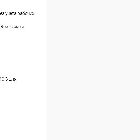
ез учета рабочих
 Все насосы
10 В для