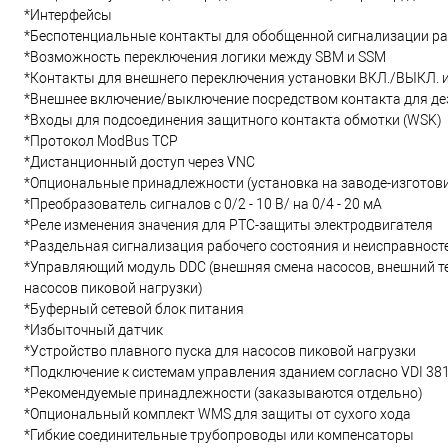
*Интерфейсы
*Беспотенциальные контакты для обобщенной сигнализации ра
*Возможность переключения логики между SBM и SSM
*Контакты для внешнего переключения установки ВКЛ./ВЫКЛ. и
*Внешнее включение/выключение посредством контакта для де
*Входы для подсоединения защитного контакта обмотки (WSK)
*Протокол ModBus TCP
*Дистанционный доступ через VNC
*Опциональные принадлежности (установка на заводе-изготови
*Преобразователь сигналов с 0/2 - 10 В/ на 0/4 - 20 мА
*Реле изменения значения для PTC-защиты электродвигателя
*Раздельная сигнализация рабочего состояния и неисправност
*Управляющий модуль DDC (внешняя смена насосов, внешний т
насосов пиковой нагрузки)
*Буферный сетевой блок питания
*Избыточный датчик
*Устройство плавного пуска для насосов пиковой нагрузки
*Подключение к системам управления зданием согласно VDI 38
*Рекомендуемые принадлежности (заказываются отдельно)
*Опциональный комплект WMS для защиты от сухого хода
*Гибкие соединительные трубопроводы или компенсаторы