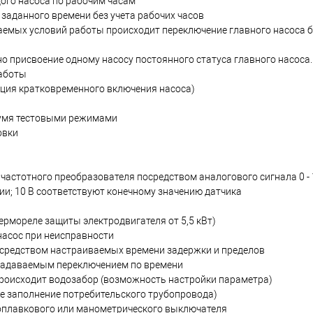
ого насоса по рабочим часам
 заданного времени без учета рабочих часов
аемых условий работы происходит переключение главного насоса б
 присвоение одному насосу постоянного статуса главного насоса.
работы
ция кратковременного включения насоса)
вумя тестовыми режимами
овки
частотного преобразователя посредством аналогового сигнала 0 - 
и; 10 В соответствуют конечному значению датчика
рмореле защиты электродвигателя от 5,5 кВт)
насос при неисправности
средством настраиваемых времени задержки и пределов
задаваемым переключением по времени
 происходит водозабор (возможность настройки параметра)
ое заполнение потребительского трубопровода)
 поплавкового или манометрического выключателя