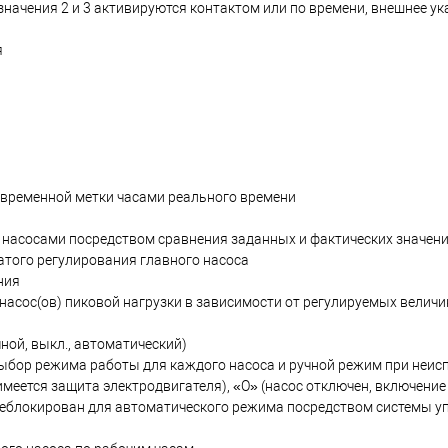
значения 2 и 3 активируются контактом или по времени, внешнее у
я
 временной метки часами реального времени
 насосами посредством сравнения заданных и фактических значен
атого регулирования главного насоса
ния
 насос(ов) пиковой нагрузки в зависимости от регулируемых величи
ой, выкл., автоматический)
ыбор режима работы для каждого насоса и ручной режим при неис
меется защита электродвигателя), «O» (насос отключен, включени
деблокирован для автоматического режима посредством системы у