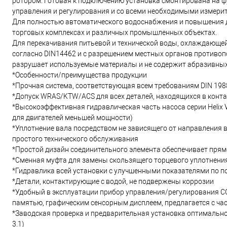
ротором. Готовая к подключению установка смонтирована на ф
управления и регулирования и со всеми необходимыми измери
Для полностью автоматического водоснабжения и повышения д
торговых комплексах и различных промышленных объектах.
Для перекачивания питьевой и технической воды, охлаждающе
согласно DIN14462 и с разрешением местных органов противопо
разрушает используемые материалы и не содержит абразивных
*Особенности/преимущества продукции
*Прочная система, соответствующая всем требованиям DIN 1988
*Допуск WRAS/KTW/ACS для всех деталей, находящихся в конта
*Высокоэффективная гидравлическая часть насоса серии Helix V
для двигателей меньшей мощности)
*Уплотнение вала посредством не зависящего от направления 
простого технического обслуживания
*Простой дизайн соединительного элемента обеспечивает прям
*Сменная муфта для замены скользящего торцевого уплотнения 
*Гидравлика всей установки с улучшенными показателями по п
*Детали, контактирующие с водой, не подвержены коррозии
*Удобный в эксплуатации прибор управления/регулирования 
памятью, графическим сенсорным дисплеем, предлагается с ча
*Заводская проверка и предварительная установка оптимальног
3.1)