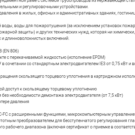
ундаментной раме с системой трубопроводов из нержавеющей стал
тельными и регулировочными устройствами.
авления в жилых, офисных и административных зданиях, гостиниц
й воды, воды для пожаротушения (за исключением установок пожа
жарной защиты) и других технических нужд, которая ни химически,
 и длинноволокнистых включений.
 (EN 806)
кте с перекачиваемой жидкостью (исполнение EPDM)
 в сочетании со стандартным электродвигателем IE3 от 0,75 кВт и
вращения скользящего торцевого уплотнения в картриджном испол
ой доступ к скользящему торцевому уплотнению
без необходимости демонтажа электродвигателя (от 7,5 кВт)
отере давления
CC-FC с расширенными функциями, микрокомпьютерным управлени
стотным преобразователем для бесступенчатого регулирования гла
о рабочего диапазона (включая сертификат о приемке в соответств