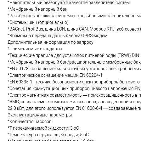
*Накопительный резервуар в качестве разделителя систем
*Мембранный напорный бак
*Резьбовые крышки на системах с резьбовыми накопительным
*Системы шин (опционально)
*BACnet, ProfiBus, шина LON, шина CAN, Modbus RTU, веб-сервер 
*Возможна передача данных через GPRS-модем
Дополнительная информация по запросу
*Применяемые стандарты
*Технические правила для установок питьевой воды (TRWI) DIN 
*Мембранный напорный бак/расширительные мембранные баки
*EN 50178 - оснащение сильноточных установок электронным
*Электрическое оснащение машин EN 60204-1
*EN 60335-1 - техника безопасности электроприборов бытового
*Сочетания коммутационных приборов низкого напряжения EN 
*Электромагнитная совместимость — помехозащищенность в п
*ЭМС, создаваемые помехи в жилых зонах, зонах деловой и пре
22,0 кВт, для этого используется EN 61000-6-4 — создаваемые
Эксплуатационные параметры
*Количество насосов:
*T перекачиваемой жидкости: 3 oC
*Температура окружающей среды: 5 oC