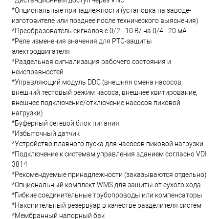
*Дистанционный доступ через VNC
*Опциональные принадлежности (установка на заводе-
изготовителе или позднее после технического выяснения)
*Преобразователь сигналов с 0/2 - 10 В/ на 0/4 - 20 мА
*Реле изменения значения для PTC-защиты
электродвигателя
*Раздельная сигнализация рабочего состояния и
неисправностей
*Управляющий модуль DDC (внешняя смена насосов,
внешний тестовый режим насоса, внешнее квитирование,
внешнее подключение/отключение насосов пиковой
нагрузки)
*Буферный сетевой блок питания
*Избыточный датчик
*Устройство плавного пуска для насосов пиковой нагрузки
*Подключение к системам управления зданием согласно VDI
3814
*Рекомендуемые принадлежности (заказываются отдельно)
*Опциональный комплект WMS для защиты от сухого хода
*Гибкие соединительные трубопроводы или компенсаторы
*Накопительный резервуар в качестве разделителя систем
*Мембранный напорный бак