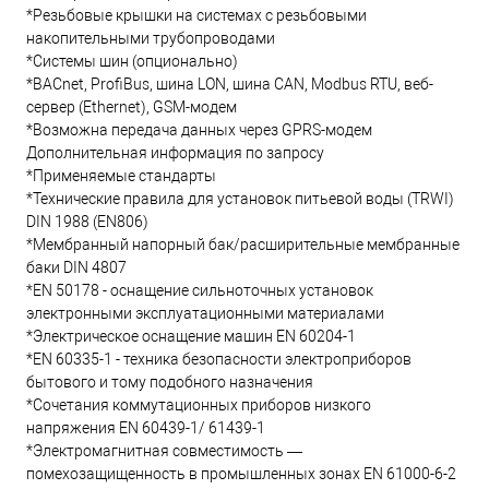
*Резьбовые крышки на системах с резьбовыми
накопительными трубопроводами
*Системы шин (опционально)
*BACnet, ProfiBus, шина LON, шина CAN, Modbus RTU, веб-
сервер (Ethernet), GSM-модем
*Возможна передача данных через GPRS-модем
Дополнительная информация по запросу
*Применяемые стандарты
*Технические правила для установок питьевой воды (TRWI)
DIN 1988 (EN806)
*Мембранный напорный бак/расширительные мембранные
баки DIN 4807
*EN 50178 - оснащение сильноточных установок
электронными эксплуатационными материалами
*Электрическое оснащение машин EN 60204-1
*EN 60335-1 - техника безопасности электроприборов
бытового и тому подобного назначения
*Сочетания коммутационных приборов низкого
напряжения EN 60439-1/ 61439-1
*Электромагнитная совместимость —
помехозащищенность в промышленных зонах EN 61000-6-2