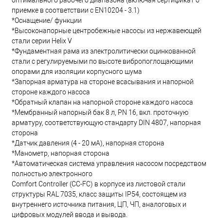
оптимального рабочего диапазона (включая сертификат о
приемке в соответствии с EN10204 - 3.1)
*Оснащение/ функции
*Высоконапорные центробежные насосы из нержавеющей
стали серии Helix V
*Фундаментная рама из электролитически оцинкованной
стали с регулируемыми по высоте вибропоглощающими
опорами для изоляции корпусного шума
*Запорная арматура на стороне всасывания и напорной
стороне каждого насоса
*Обратный клапан на напорной стороне каждого насоса
*Мембранный напорный бак 8 л, PN 16, вкл. проточную
арматуру, соответствующую стандарту DIN 4807, напорная
сторона
*Датчик давления (4 - 20 мА), напорная сторона
*Манометр, напорная сторона
*Автоматическая система управления насосом посредством
полностью электронного
Comfort Controller (CC-FC) в корпусе из листовой стали
структуры RAL 7035, класс защиты IP54, состоящем из
внутреннего источника питания, ЦП, ЧП, аналоговых и
цифровых модулей ввода и вывода.