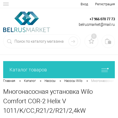
Вход
Регистрация
+7 966 070 77 73
belrusmarket@mail.ru
0
Каталог товаров
•
•
•
•
Главная
Каталог
Насосы
Насосы Wilo
Многонасосная ус
Многонасосная установка Wilo
Comfort COR-2 Helix V
1011/K/CC,R21/2/R21/2,4kW