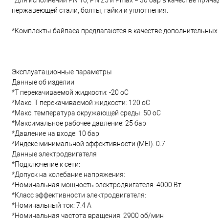
*Для исполнений PN 16, PN 25 и Pmax = 30 бар в качестве при
нержавеющей стали, болты, гайки и уплотнения.
*Комплекты байпаса предлагаются в качестве дополнительных
Эксплуатационные параметры
Данные об изделии
*Т перекачиваемой жидкости: -20 oC
*Макс. T перекачиваемой жидкости: 120 oC
*Макс. температура окружающей среды: 50 oC
*Максимальное рабочее давление: 25 бар
*Давление на входе: 10 бар
*Индекс минимальной эффективности (MEI): 0.7
Данные электродвигателя
*Подключение к сети:
*Допуск на колебание напряжения:
*Номинальная мощность электродвигателя: 4000 Вт
*Класс эффективности электродвигателя:
*Номинальный ток: 7.4 А
*Номинальная частота вращения: 2900 об/мин