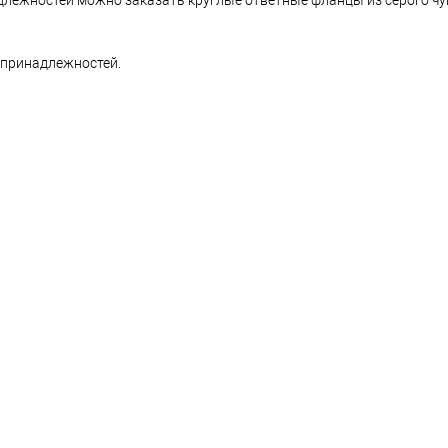
надлежностей можно заказать круглые ответные фланцы из серого чу
 принадлежностей.