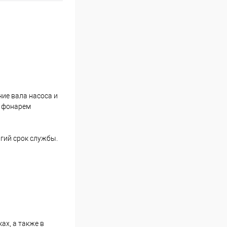
ие вала насоса и
с фонарем
гий срок службы.
х, а также в