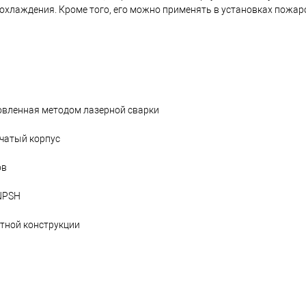
 охлаждения. Кроме того, его можно применять в установках пожар
овленная методом лазерной сварки
нчатый корпус
ов
 NPSH
ктной конструкции