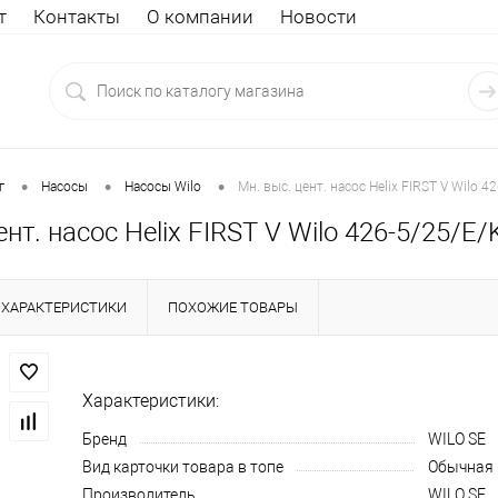
т
Контакты
О компании
Новости
•
•
•
г
Насосы
Насосы Wilo
Мн. выс. цент. насос Helix FIRST V Wilo 
ент. насос Helix FIRST V Wilo 426-5/25/E
ХАРАКТЕРИСТИКИ
ПОХОЖИЕ ТОВАРЫ
Характеристики:
Бренд
WILO SE
Вид карточки товара в топе
Обычная
Производитель
WILO SE