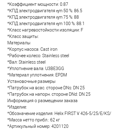
*Коэффициент мощности: 0.87
*КПД электродвигателя ηm 50 %: 86.5
*КПД электродвигателя ηm 75 %: 88
*КПД электродвигателя ηm 100 %: 88.1
*Класс нагревостойкости изоляции: F
*Класс защиты:
Материалы
*Корпус насоса: Cast iron
*Рабочее колесо: Stainless steel
*Вал: Stainless steel
*Уплотнение вала: U3BE3GG
*Материал уплотнения: EPDM
Установочные размеры
*Патрубок на всас. стороне DNs: DN 25
*Патрубок на напорн. стороне DNd: DN 25
Информация о размещении заказа
*Изделие:
*Обозначение изделия: Helix FIRST V 426-5/25/E/KS/
*Масса нетто прибл.: 62 кг
*Артикульный номер: 4201120