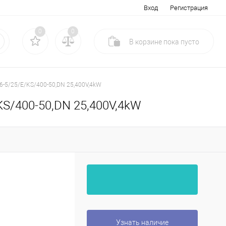
Вход
Регистрация
0
0
В корзине
пока
пусто
426-5/25/E/KS/400-50,DN 25,400V,4kW
/KS/400-50,DN 25,400V,4kW
Узнать наличие