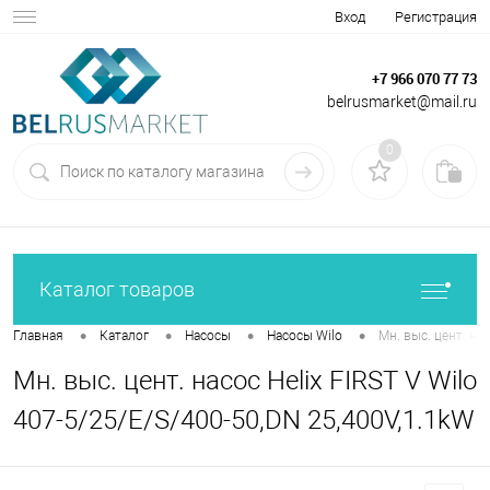
Вход
Регистрация
+7 966 070 77 73
belrusmarket@mail.ru
0
Каталог товаров
•
•
•
•
Главная
Каталог
Насосы
Насосы Wilo
Мн. выс. цент. на
Мн. выс. цент. насос Helix FIRST V Wilo
407-5/25/E/S/400-50,DN 25,400V,1.1kW