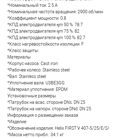
*Номинальный ток: 2.5 А
*Номинальная частота вращения: 2900 об/мин
*Коэффициент мощности: 0.8
*КПД электродвигателя ηm 50 %: 78.7
*КПД электродвигателя ηm 75 %: 82
*КПД электродвигателя ηm 100 %: 82.7
*Класс нагревостойкости изоляции: F
*Класс защиты:
Материалы
*Корпус насоса: Cast iron
*Рабочее колесо: Stainless steel
*Вал: Stainless steel
*Уплотнение вала: U3BE3GG
*Материал уплотнения: EPDM
Установочные размеры
*Патрубок на всас. стороне DNs: DN 25
*Патрубок на напорн. стороне DNd: DN 25
Информация о размещении заказа
*Изделие:
*Обозначение изделия: Helix FIRST V 407-5/25/E/S/
*Масса нетто прибл.: 34.1 кг