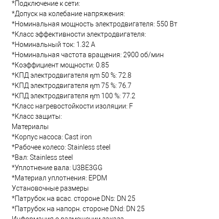
*Подключение к сети:
*Допуск на колебание напряжения:
*Номинальная мощность электродвигателя: 550 Вт
*Класс эффективности электродвигателя:
*Номинальный ток: 1.32 А
*Номинальная частота вращения: 2900 об/мин
*Коэффициент мощности: 0.85
*КПД электродвигателя ηm 50 %: 72.8
*КПД электродвигателя ηm 75 %: 76.7
*КПД электродвигателя ηm 100 %: 77.2
*Класс нагревостойкости изоляции: F
*Класс защиты:
Материалы
*Корпус насоса: Cast iron
*Рабочее колесо: Stainless steel
*Вал: Stainless steel
*Уплотнение вала: U3BE3GG
*Материал уплотнения: EPDM
Установочные размеры
*Патрубок на всас. стороне DNs: DN 25
*Патрубок на напорн. стороне DNd: DN 25