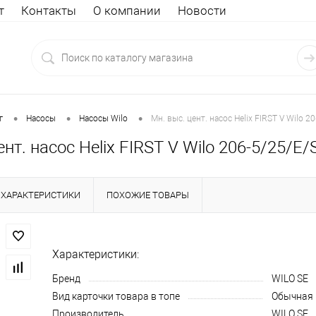
т
Контакты
О компании
Новости
•
•
•
г
Насосы
Насосы Wilo
Мн. выс. цент. насос Helix FIRST V Wilo 2
ент. насос Helix FIRST V Wilo 206-5/25/E/
ХАРАКТЕРИСТИКИ
ПОХОЖИЕ ТОВАРЫ
Характеристики:
Бренд
WILO SE
Вид карточки товара в топе
Обычная
Производитель
WILO SE