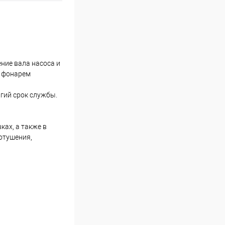
ние вала насоса и
с фонарем
гий срок службы.
ах, а также в
отушения,