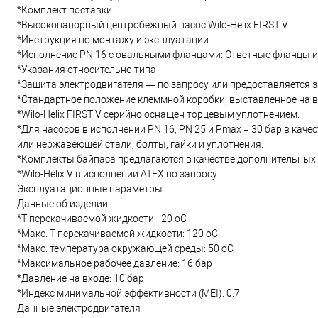
*Комплект поставки
*Высоконапорный центробежный насос Wilo-Helix FIRST V
*Инструкция по монтажу и эксплуатации
*Исполнение PN 16 с овальными фланцами: Ответные фланцы из
*Указания относительно типа
*Защита электродвигателя — по запросу или предоставляется 
*Стандартное положение клеммной коробки, выставленное на 
*Wilo-Helix FIRST V серийно оснащен торцевым уплотнением.
*Для насосов в исполнении PN 16, PN 25 и Pmax = 30 бар в кач
или нержавеющей стали, болты, гайки и уплотнения.
*Комплекты байпаса предлагаются в качестве дополнительных
*Wilo-Helix V в исполнении ATEX по запросу.
Эксплуатационные параметры
Данные об изделии
*Т перекачиваемой жидкости: -20 oC
*Макс. T перекачиваемой жидкости: 120 oC
*Макс. температура окружающей среды: 50 oC
*Максимальное рабочее давление: 16 бар
*Давление на входе: 10 бар
*Индекс минимальной эффективности (MEI): 0.7
Данные электродвигателя