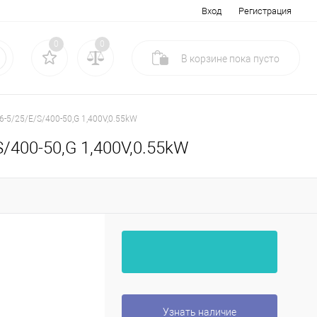
Вход
Регистрация
0
0
В корзине
пока
пусто
06-5/25/E/S/400-50,G 1,400V,0.55kW
S/400-50,G 1,400V,0.55kW
Узнать наличие