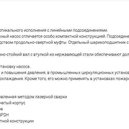
тикального исполнения с линейными подсоединениями.
й насос отличается особо компактной конструкцией. Подсоедине
редством продольно-свертной муфты. Отдельный шарикоподшипник 
о-стойкий вал с втулкой из нержавеющей стали обеспечивают дол
тановку насоса.
я и повышения давления, в промышленных циркуляционных установк
 охлаждения. Кроме того, его можно применять в установках пожар
овленная методом лазерной сварки
нчатый корпус
ов
 NPSH
ктной конструкции