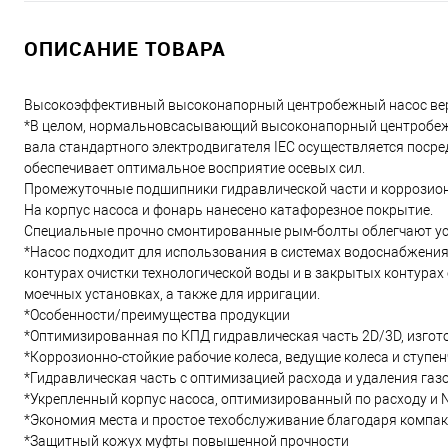
ОПИСАНИЕ ТОВАРА
Высокоэффективный высоконапорный центробежный насос вер
*В целом, нормальновсасывающий высоконапорный центробежны
вала стандартного электродвигателя IEC осуществляется пос
обеспечивает оптимальное восприятие осевых сил.
Промежуточные подшипники гидравлической части и коррозионн
На корпус насоса и фонарь нанесено катафорезное покрытие.
Специальные прочно смонтированные рым-болты облегчают ус
*Насос подходит для использования в системах водоснабжени
контурах очистки технологической воды и в закрытых контурах
моечных установках, а также для ирригации.
*Особенности/преимущества продукции
*Оптимизированная по КПД гидравлическая часть 2D/3D, изгот
*Коррозионно-стойкие рабочие колеса, ведущие колеса и ступе
*Гидравлическая часть с оптимизацией расхода и удаления газ
*Укрепленный корпус насоса, оптимизированный по расходу и
*Экономия места и простое техобслуживание благодаря компа
*Защитный кожух муфты повышенной прочности