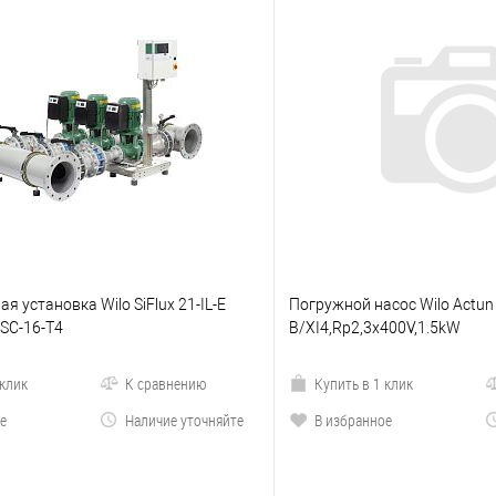
я установка Wilo SiFlux 21-IL-E
Погружной насос Wilo Actun 
-SC-16-T4
B/XI4,Rp2,3x400V,1.5kW
 клик
К сравнению
Купить в 1 клик
е
Наличие уточняйте
В избранное