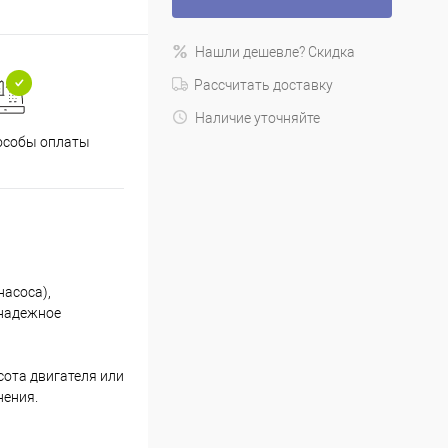
Нашли дешевле? Скидка
Рассчитать доставку
Наличие уточняйте
особы оплаты
насоса),
 надежное
сота двигателя или
нения.