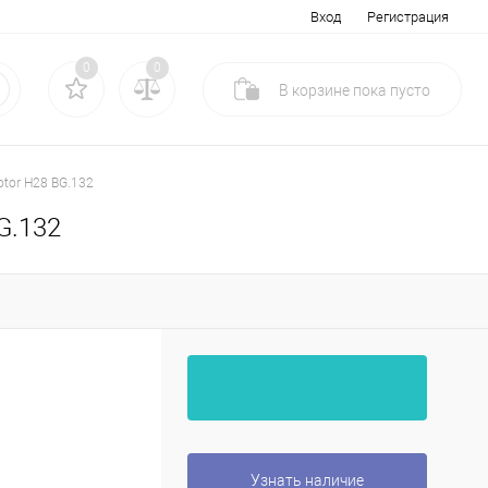
Вход
Регистрация
0
0
В корзине
пока
пусто
otor H28 BG.132
G.132
Узнать наличие