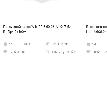
Погружной насос Wilo SPI6.60-26-A1/XI7-52-
Высоконапор
B1,Rp4,3x400V
Helix V608-2
Купить в 1 клик
К сравнению
Купить в 1
В избранное
Наличие уточняйте
В избранно