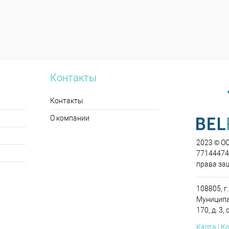
Контакты
Контакты
О компании
2023 © О
771444749
права за
108805, г.
Муниципа
170, д. 3, 
Карта | К