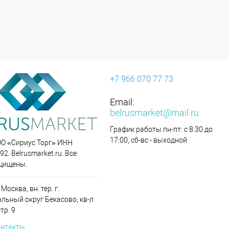
+7 966 070 77 73
Email:
belrusmarket@mail.ru
График работы пн-пт: с 8:30 до
17:00, сб-вс - выходной
ОО «Сириус Торг» ИНН
2. Belrusmarket.ru. Все
щищены.
 Москва, вн. тер. г.
льный округ Бекасово, кв-л
стр. 9
онтакты