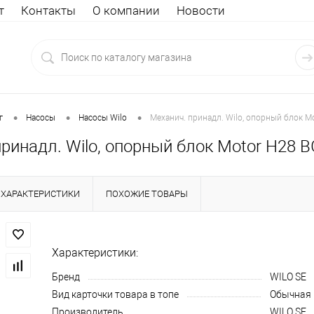
т
Контакты
О компании
Новости
•
•
•
г
Насосы
Насосы Wilo
Механич. принадл. Wilo, опорный блок M
ринадл. Wilo, опорный блок Motor H28 B
ХАРАКТЕРИСТИКИ
ПОХОЖИЕ ТОВАРЫ
Характеристики:
Бренд
WILO SE
Вид карточки товара в топе
Обычная
Производитель
WILO SE